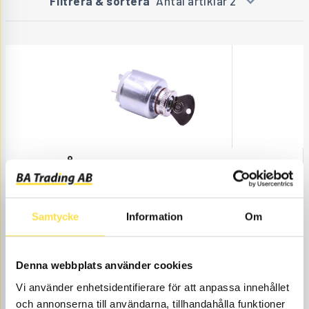
Filtrera & sortera
Antal artiklar 2
STARTLÅS
ST437
Ref. nr
837437
SN -59471.
Åtgår
1
Samtycke
Information
Om
ÅTGÅR
Webblager
651.00
KÖP
Denna webbplats använder cookies
Pris exkl.
Vi använder enhetsidentifierare för att anpassa innehållet
och annonserna till användarna, tillhandahålla funktioner