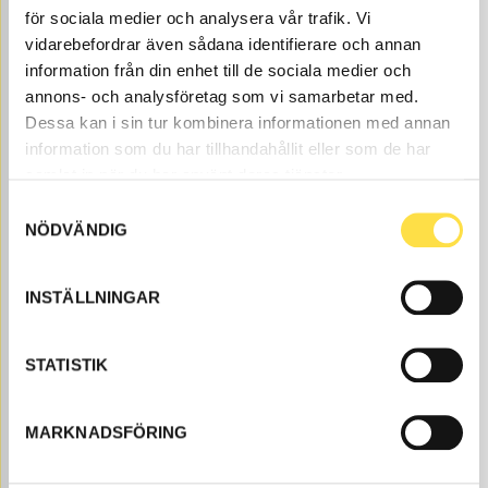
för sociala medier och analysera vår trafik. Vi
vidarebefordrar även sådana identifierare och annan
information från din enhet till de sociala medier och
annons- och analysföretag som vi samarbetar med.
Dessa kan i sin tur kombinera informationen med annan
information som du har tillhandahållit eller som de har
FLÄKTMOTOR
samlat in när du har använt deras tjänster.
EL053
Ref. nr
11992053
Motor inkl. skovelhjul.
Samtyckesval
Åtgår
1
NÖDVÄNDIG
ÅTGÅR
Webblager
INSTÄLLNINGAR
3 161.00
KÖP
Pris exkl.
STATISTIK
Elartiklar till BM 640 baklastare finns som delar hos
oss på BA Trading. Våra delar till baklastare BM 640
finns som nya eller begagnade och varsamt renoverade
MARKNADSFÖRING
delar både som original och icke original. Vi har delar
som elartiklar för alla Volvo Entreprenadmaskiner och