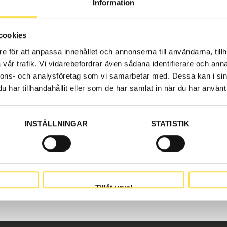
Information
cookies
e för att anpassa innehållet och annonserna till användarna, tillh
vår trafik. Vi vidarebefordrar även sådana identifierare och anna
nnons- och analysföretag som vi samarbetar med. Dessa kan i sin
har tillhandahållit eller som de har samlat in när du har använt 
Webblage
2 486.00
Pris exkl.
INSTÄLLNINGAR
STATISTIK
hos oss på BA Trading. Våra Tiltcylinder till hjullastare L
olvodelar till tiltcylinder för alla Volvo Entreprenadmaski
stare L70D.
Tillåt urval