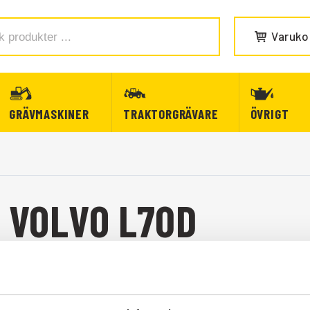
Varuko
GRÄVMASKINER
TRAKTORGRÄVARE
ÖVRIGT
L VOLVO L70D
 L70D