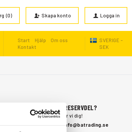
rg
0
Skapa konto
Logga in
Start
Hjälp
Om oss
SVERIGE -
Kontakt
SEK
SAKNAR DU NÅGON RESERVDEL?
Kontakta oss så hjälper vi dig!
+46 (0) 152-32500
info@batrading.se