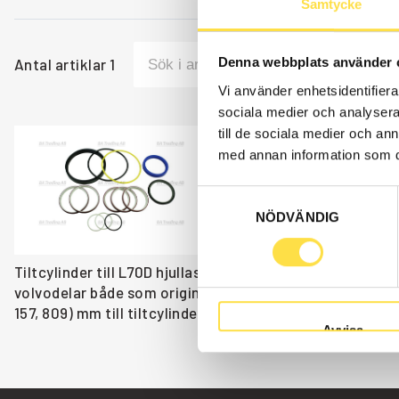
Samtycke
Denna webbplats använder 
Antal artiklar
1
Vi använder enhetsidentifierar
sociala medier och analysera 
till de sociala medier och a
TÄTNINGSSATS
med annan information som du 
HY809
Samtyckesval
Ref. nr
11998809
NÖDVÄNDIG
Åtgår
1
Tiltcylinder till L70D hjullastare finns som volvodelar 
volvodelar både som original och icke original. Vi har v
157, 809) mm till tiltcylinder som passar till Volvo hjulla
Avvisa