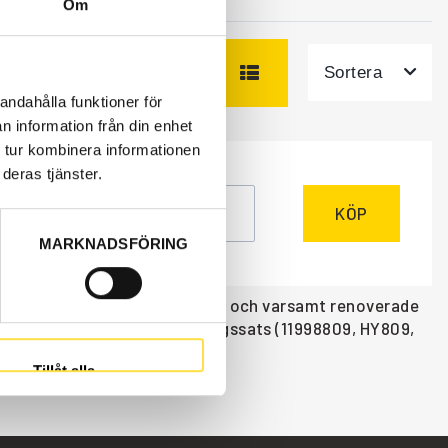
Om
Sortera
andahålla funktioner för
n information från din enhet
 tur kombinera informationen
ÅTGÅR
deras tjänster.
r
KÖP
MARKNADSFÖRING
70D finns som nya eller begagnade och varsamt renoverade
ner och dessa volvodelar tätningssats (11998809, HY809,
Tillåt alla