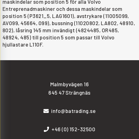
maskindelar som position 5 för alla Volvo
Entreprenadmaskiner och dessa maskindelar som
position 5 (P3621_5, LAG1601), avstrykare (11005099,
AV099, 45664, 099), bussning (11020802, LA802, 48910,
802), låsring 145 mm invändigt (4824485, OR485,
48924, 485) till position 5 som passar till Volvo
hjullastare L110F.
Malmbyvägen 16
645 47 Strängnäs
info@batrading.se
+46 (0) 152-32500