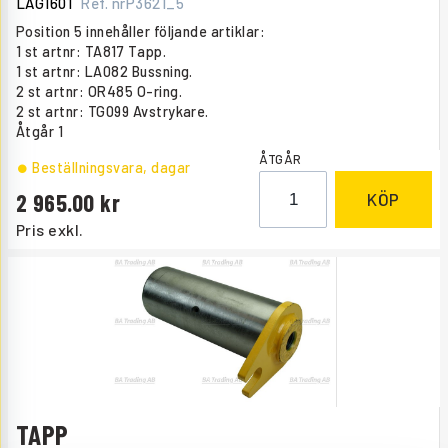
LAG1601
Ref. nr
P3621_5
Position 5 innehåller följande artiklar:
1 st artnr: TA817 Tapp.
1 st artnr: LA082 Bussning.
2 st artnr: OR485 O-ring.
2 st artnr: TG099 Avstrykare.
Åtgår
1
ÅTGÅR
Beställningsvara
, dagar
2 965.00
KÖP
Pris exkl.
TAPP