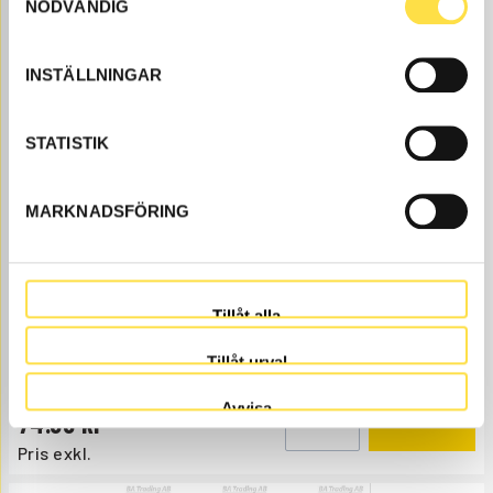
NÖDVÄNDIG
789.00
KÖP
Pris exkl.
INSTÄLLNINGAR
STATISTIK
MARKNADSFÖRING
AVSTRYKARE
AV099
Ref. nr
11005099
Tillåt alla
Åtgår
2
Tillåt urval
ÅTGÅR
Webblager
Avvisa
74.00
KÖP
Pris exkl.