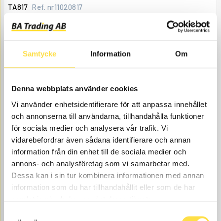
TA817
Ref. nr
11020817
Åtgår
1
ÅTGÅR
Beställningsvara
, 4-6 dagar
1 648.00
Samtycke
Information
Om
KÖP
Pris exkl.
Denna webbplats använder cookies
Vi använder enhetsidentifierare för att anpassa innehållet
och annonserna till användarna, tillhandahålla funktioner
för sociala medier och analysera vår trafik. Vi
vidarebefordrar även sådana identifierare och annan
information från din enhet till de sociala medier och
annons- och analysföretag som vi samarbetar med.
BUSSNING
Dessa kan i sin tur kombinera informationen med annan
LA802
Ref. nr
11020802
information som du har tillhandahållit eller som de har
Åtgår
1
samlat in när du har använt deras tjänster.
ÅTGÅR
Samtyckesval
Webblager