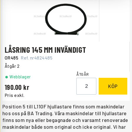
LÅSRING 145 MM INVÄNDIGT
OR485
Ref. nr
4824485
Åtgår
2
ÅTGÅR
Webblager
190.00
KÖP
Pris exkl.
Position 5 till L110F hjullastare finns som maskindelar
hos oss på BA Trading. Våra maskindelar till hjullastare
finns som nya eller begagnade och varsamt renoverade
maskindelar både som original och icke original. Vi har