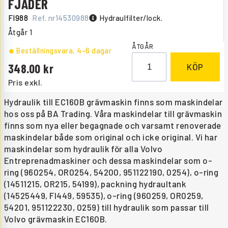
FJÄDER
FI988
Ref. nr
14530988
Hydraulfilter/lock.
Åtgår
1
ÅTGÅR
Beställningsvara
, 4-6 dagar
348.00
KÖP
Pris exkl.
Hydraulik till EC160B grävmaskin finns som maskindelar
hos oss på BA Trading. Våra maskindelar till grävmaskin
finns som nya eller begagnade och varsamt renoverade
maskindelar både som original och icke original. Vi har
maskindelar som hydraulik för alla Volvo
Entreprenadmaskiner och dessa maskindelar som o-
ring (960254, OR0254, 54200, 951122190, 0254), o-ring
(14511215, OR215, 54199), packning hydraultank
(14525449, FI449, 59535), o-ring (960259, OR0259,
54201, 951122230, 0259) till hydraulik som passar till
Volvo grävmaskin EC160B.