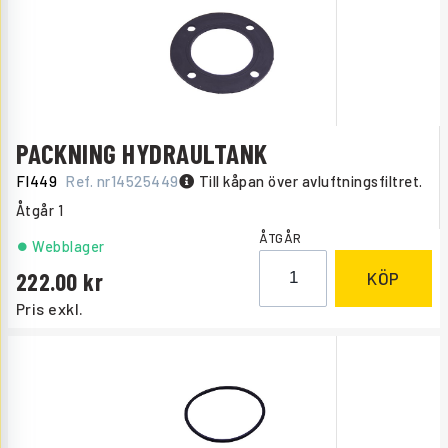
PACKNING HYDRAULTANK
FI449
Ref. nr
14525449
Till kåpan över avluftningsfiltret.
Åtgår
1
ÅTGÅR
Webblager
222.00
KÖP
Pris exkl.