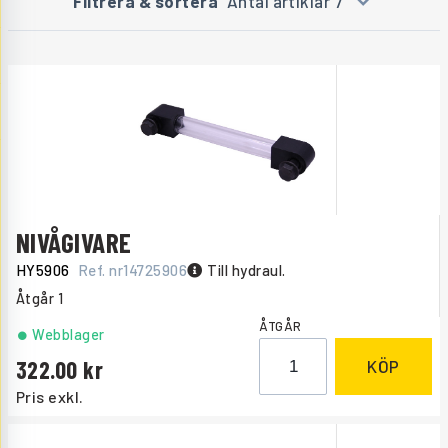
Filtrera & sortera
Antal artiklar 7
NIVÅGIVARE
HY5906
Ref. nr
14725906
Till hydraul.
Åtgår
1
ÅTGÅR
Webblager
322.00
KÖP
Pris exkl.