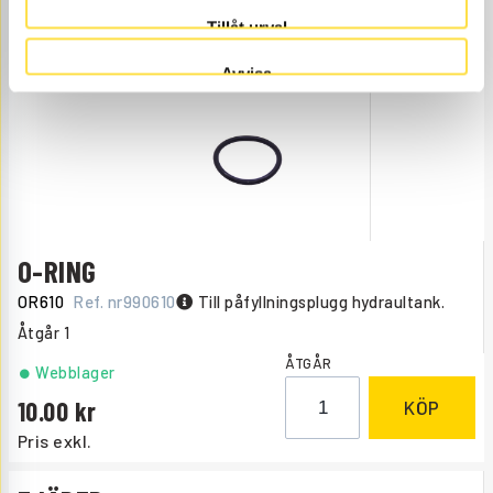
44.00
KÖP
Tillåt urval
Pris exkl.
Avvisa
O-RING
OR610
Ref. nr
990610
Till påfyllningsplugg hydraultank.
Åtgår
1
ÅTGÅR
Webblager
10.00
KÖP
Pris exkl.