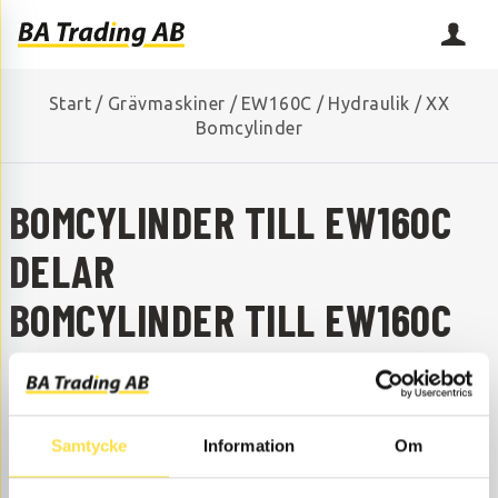
Start
/
Grävmaskiner
/
EW160C
/
Hydraulik
/
XX
Bomcylinder
BOMCYLINDER TILL EW160C
DELAR
BOMCYLINDER TILL EW160C
SAKNAR DU NÅGON RESERVDEL?
Kontakta oss så hjälper vi dig!
+46 (0) 152-32500
info@batrading.se
Samtycke
Information
Om
Bomcylinder till EW160C grävmaskin finns som delar