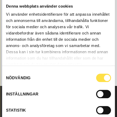
hos oss på BA Trading. Våra delar till grävmaskin
Denna webbplats använder cookies
EW160C finns som nya eller begagnade och varsamt
Vi använder enhetsidentifierare för att anpassa innehållet
renoverade delar både som original och icke original. Vi
och annonserna till användarna, tillhandahålla funktioner
har delar som bomcylinder för alla Volvo
Entreprenadmaskiner och dessa delar som , till
för sociala medier och analysera vår trafik. Vi
bomcylinder som passar till Volvo grävmaskin EW160C.
vidarebefordrar även sådana identifierare och annan
information från din enhet till de sociala medier och
annons- och analysföretag som vi samarbetar med.
Dessa kan i sin tur kombinera informationen med annan
information som du har tillhandahållit eller som de har
samlat in när du har använt deras tjänster.
Samtyckesval
NÖDVÄNDIG
INSTÄLLNINGAR
Malmbyvägen 16
STATISTIK
645 47 Strängnäs