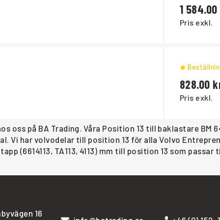
1 584.00
Pris exkl.
Beställni
828.00
Pris exkl.
 hos oss på BA Trading. Våra Position 13 till baklastare BM
l. Vi har volvodelar till position 13 för alla Volvo Entrep
app (6614113, TA113, 4113) mm till position 13 som passar t
byvägen 16
info@batrading.se
+46 (0) 152