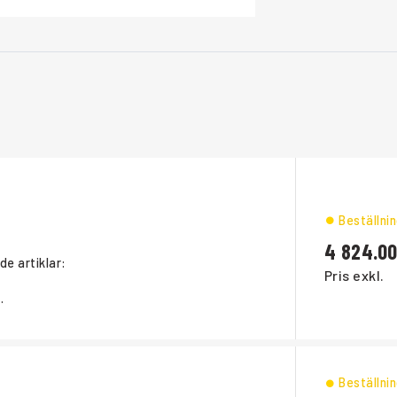
Beställni
4 824.0
nde artiklar:
Pris exkl.
.
Beställni