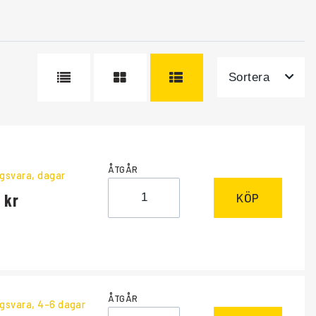
Sortera
ÅTGÅR
ngsvara
, dagar
0
KÖP
ÅTGÅR
ngsvara
, 4-6 dagar