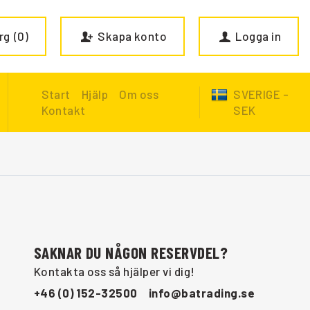
rg
0
Skapa konto
Logga in
Start
Hjälp
Om oss
SVERIGE -
Kontakt
SEK
SAKNAR DU NÅGON RESERVDEL?
Kontakta oss så hjälper vi dig!
+46 (0) 152-32500
info@batrading.se