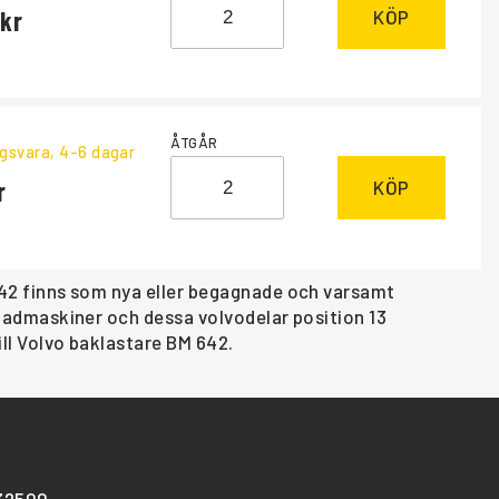
KÖP
ÅTGÅR
ngsvara
, 4-6 dagar
KÖP
 642 finns som nya eller begagnade och varsamt
renadmaskiner och dessa volvodelar position 13
ill Volvo baklastare BM 642.
-32500