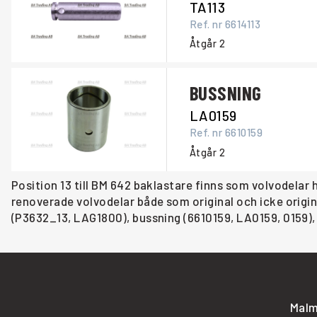
TA113
Ref. nr
6614113
Åtgår
2
BUSSNING
LA0159
Ref. nr
6610159
Åtgår
2
Position 13 till BM 642 baklastare finns som volvodelar
renoverade volvodelar både som original och icke origina
(P3632_13, LAG1800), bussning (6610159, LA0159, 0159), t
Malm