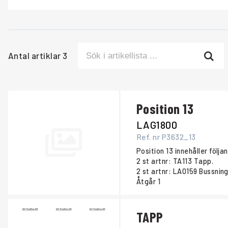
Antal artiklar
3
Position 13
LAG1800
Ref. nr
P3632_13
Position 13 innehåller följa
2 st artnr: TA113 Tapp.
2 st artnr: LA0159 Bussning
Åtgår
1
TAPP