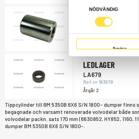
Samtyckesval
NÖDVÄNDIG
HYLSA
TA923
Ref. nr
4864923
Åtgår
2
Avvisa
LEDLAGER
LA679
Ref. nr
183679
Åtgår
2
Tippcylinder till BM 5350B 6X6 S/N 1800- dumper finns s
begagnade och varsamt renoverade volvodelar både som or
volvodelar packn. sats 170 mm (6630852, HY852, 1160, 117
dumper BM 5350B 6X6 S/N 1800-.