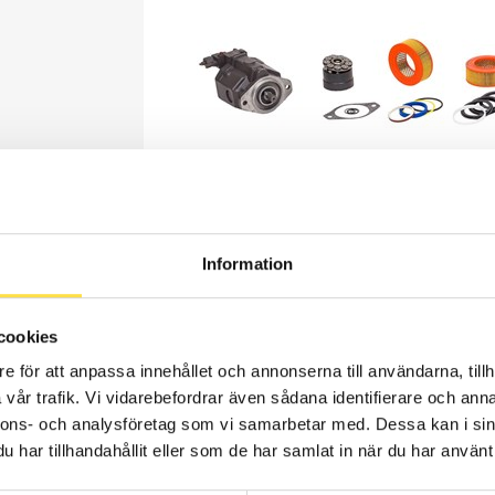
Information
cookies
 MM
e för att anpassa innehållet och annonserna till användarna, tillh
Webblage
vår trafik. Vi vidarebefordrar även sådana identifierare och anna
1 368.00
nnons- och analysföretag som vi samarbetar med. Dessa kan i sin
Pris exkl.
har tillhandahållit eller som de har samlat in när du har använt 