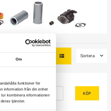
Sortera
Om
andahålla funktioner för
ÅTGÅR
r
n information från din enhet
KÖP
 tur kombinera informationen
deras tjänster.