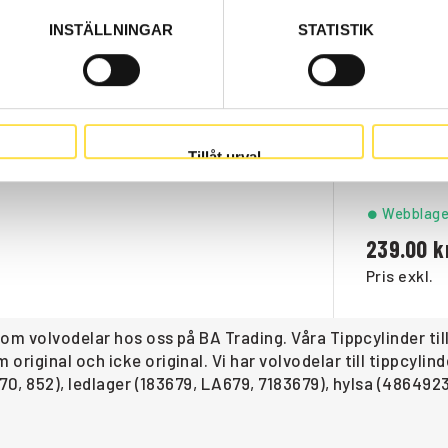
INSTÄLLNINGAR
STATISTIK
Beställni
1 361.00
Pris exkl.
Tillåt urval
Webblage
239.00
Pris exkl.
om volvodelar hos oss på BA Trading. Våra Tippcylinder ti
iginal och icke original. Vi har volvodelar till tippcylin
0, 852), ledlager (183679, LA679, 7183679), hylsa (4864923,