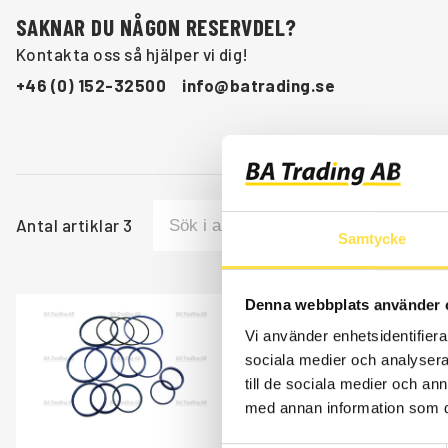
SAKNAR DU NÅGON RESERVDEL?
Kontakta oss så hjälper vi dig!
+46 (0) 152-32500
info@batrading.se
Antal artiklar
3
Samtycke
Denna webbplats använder 
PACKN. SATS 170
Vi använder enhetsidentifierar
HY852
sociala medier och analysera 
till de sociala medier och a
Ref. nr
6630852
SN -1532
med annan information som du 
Åtgår
1