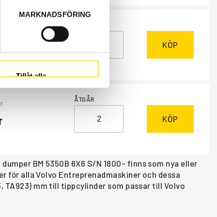
MARKNADSFÖRING
ÅTGÅR
ngsvara
, 1-2 dagar
KÖP
Tillåt alla
ÅTGÅR
r
KÖP
ll dumper BM 5350B 6X6 S/N 1800- finns som nya eller
der för alla Volvo Entreprenadmaskiner och dessa
 TA923) mm till tippcylinder som passar till Volvo