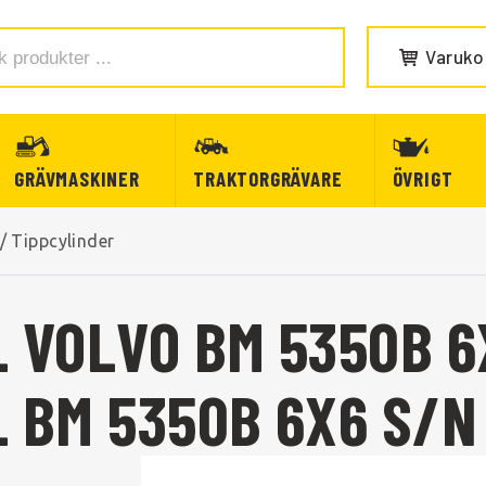
Varuko
GRÄVMASKINER
TRAKTORGRÄVARE
ÖVRIGT
/
Tippcylinder
L VOLVO BM 5350B 6
 BM 5350B 6X6 S/N