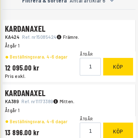
Filtrera & sortera
Antal artiklar 6
KARDANAXEL
KA424
Ref. nr
15085424
Främre.
Åtgår
1
ÅTGÅR
Beställningsvara
, 4-6 dagar
12 095.00
KÖP
Pris exkl.
KARDANAXEL
KA389
Ref. nr
11173389
Mitten.
Åtgår
1
ÅTGÅR
Beställningsvara
, 4-6 dagar
13 896.00
KÖP