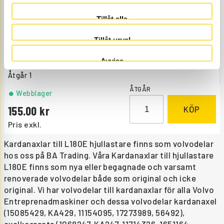
Tillåt alla
Tillåt urval
KLAMMA FÖR STÖDLAGER.
Avvisa
KA006
Ref. nr
263006
Passar stödlager KA3681.
Åtgår
1
ÅTGÅR
Webblager
155.00
KÖP
Pris exkl.
Kardanaxlar till L180E hjullastare finns som volvodelar
hos oss på BA Trading. Våra Kardanaxlar till hjullastare
L180E finns som nya eller begagnade och varsamt
renoverade volvodelar både som original och icke
original. Vi har volvodelar till kardanaxlar för alla Volvo
Entreprenadmaskiner och dessa volvodelar kardanaxel
(15085429, KA429, 11154095, 17273989, 56492),