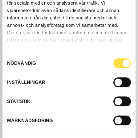
KA247
Ref. nr
1068247
Passar alla kardanaxlar på L180E.
för sociala medier och analysera vår trafik. Vi
Åtgår
5
vidarebefordrar även sådana identifierare och annan
information från din enhet till de sociala medier och
ÅTGÅR
Webblager
annons- och analysföretag som vi samarbetar med.
585.00
KÖP
Dessa kan i sin tur kombinera informationen med annan
Pris exkl.
information som du har tillhandahållit eller som de har
samlat in när du har använt deras tjänster.
STÖDLAGER
Samtyckesval
NÖDVÄNDIG
KA3681
Ref. nr
11703681
Åtgår
1
INSTÄLLNINGAR
ÅTGÅR
Beställningsvara
, 4-6 dagar
6 142.00
KÖP
STATISTIK
Pris exkl.
MARKNADSFÖRING