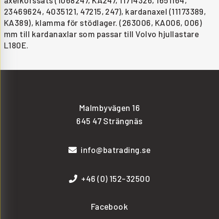
axelkorssats (1068247, KA247, 11714326, 1651164,
23469624, 4035121, 47215, 247), kardanaxel (11173389,
KA389), klamma för stödlager. (263006, KA006, 006)
mm till kardanaxlar som passar till Volvo hjullastare
L180E.
Malmbyvägen 16
645 47 Strängnäs
info@batrading.se
+46 (0) 152-32500
Facebook