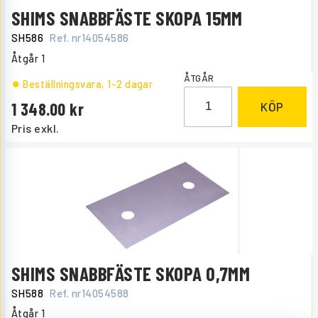
SHIMS SNABBFÄSTE SKOPA 15MM
SH586
Ref. nr
14054586
Åtgår
1
ÅTGÅR
Beställningsvara
, 1-2 dagar
1 348.00
KÖP
Pris exkl.
SHIMS SNABBFÄSTE SKOPA 0,7MM
SH588
Ref. nr
14054588
Åtgår
1