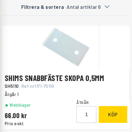
Filtrera & sortera
Antal artiklar 6
SHIMS SNABBFÄSTE SKOPA 0,5MM
SH5110
Ref. nr
1171-75110
Åtgår
1
ÅTGÅR
Webblager
66.00
KÖP
Pris exkl.