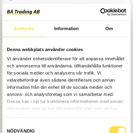
ÅTGÅR
Webblager
199.00
KÖP
Pris exkl.
Samtycke
Information
Om
Denna webbplats använder cookies
Vi använder enhetsidentifierare för att anpassa innehållet
och annonserna till användarna, tillhandahålla funktioner
för sociala medier och analysera vår trafik. Vi
vidarebefordrar även sådana identifierare och annan
SHIMS SNABBFÄSTE SKOPA 0,4MM
information från din enhet till de sociala medier och
annons- och analysföretag som vi samarbetar med.
SH101
Ref. nr
14231101
Dessa kan i sin tur kombinera informationen med annan
Åtgår
1
information som du har tillhandahållit eller som de har
ÅTGÅR
Webblager
samlat in när du har använt deras tjänster.
166.00
KÖP
Samtyckesval
NÖDVÄNDIG