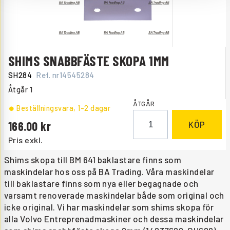
SHIMS SNABBFÄSTE SKOPA 1MM
SH284
Ref. nr
14545284
Åtgår
1
ÅTGÅR
Beställningsvara
, 1-2 dagar
166.00
KÖP
Pris exkl.
Shims skopa till BM 641 baklastare finns som
maskindelar hos oss på BA Trading. Våra maskindelar
till baklastare finns som nya eller begagnade och
varsamt renoverade maskindelar både som original och
icke original. Vi har maskindelar som shims skopa för
alla Volvo Entreprenadmaskiner och dessa maskindelar