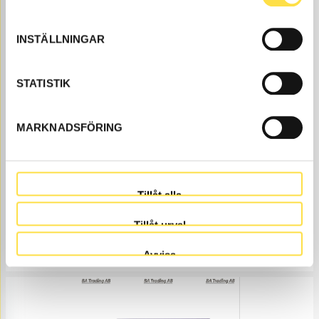
Pris exkl.
INSTÄLLNINGAR
STATISTIK
MARKNADSFÖRING
SHIMS SNABBFÄSTE SKOPA 2MM
SH628
Ref. nr
14237628
Åtgår
1
Tillåt alla
ÅTGÅR
Beställningsvara
, 1-2 dagar
Tillåt urval
252.00
KÖP
Avvisa
Pris exkl.