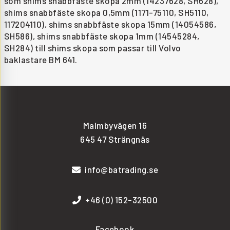
som shims snabbfäste skopa 2mm (14237628, SH628),
shims snabbfäste skopa 0,5mm (1171-75110, SH5110,
117204110), shims snabbfäste skopa 15mm (14054586,
SH586), shims snabbfäste skopa 1mm (14545284,
SH284) till shims skopa som passar till Volvo
baklastare BM 641.
Malmbyvägen 16
645 47 Strängnäs
info@batrading.se
+46 (0) 152-32500
Facebook