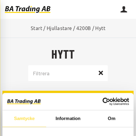
Start
/
Hjullastare
/
4200B
/
Hytt
HYTT
FÖRARSTOL
Samtycke
Information
Om
HYTTDETALJER