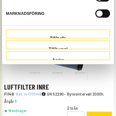
FI224
Ref. nr
362224
Bytesintervall 1000h.
Åtgår
1
MARKNADSFÖRING
ÅTGÅR
Webblager
312.00
KÖP
Pris exkl.
Tillåt alla
Tillåt urval
Avvisa
LUFTFILTER INRE
FI149
Ref. nr
11110149
SN 52290- Bytesintervall 2000h.
Åtgår
1
ÅTGÅR
Webblager