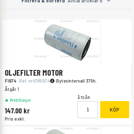
Filtrera & sortera
Antal artiklar 5
OLJEFILTER MOTOR
FI974
Ref. nr
4785974
Bytesintervall 375h.
Åtgår
1
ÅTGÅR
Webblager
147.00
KÖP
Pris exkl.