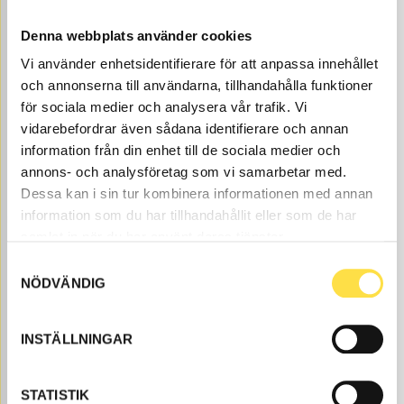
Denna webbplats använder cookies
FILTERINSATS BRÄNSLE
Vi använder enhetsidentifierare för att anpassa innehållet
FI860
Ref. nr
6605860
Bytesintervall 1000h.
och annonserna till användarna, tillhandahålla funktioner
för sociala medier och analysera vår trafik. Vi
Åtgår
2
vidarebefordrar även sådana identifierare och annan
ÅTGÅR
Webblager
information från din enhet till de sociala medier och
77.00
KÖP
annons- och analysföretag som vi samarbetar med.
Dessa kan i sin tur kombinera informationen med annan
Pris exkl.
information som du har tillhandahållit eller som de har
samlat in när du har använt deras tjänster.
Samtyckesval
NÖDVÄNDIG
INSTÄLLNINGAR
LUFTFILTER MOTOR
STATISTIK