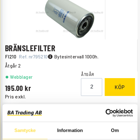
BRÄNSLEFILTER
FI210
Ref. nr
795210
Bytesintervall 1000h.
Åtgår
2
ÅTGÅR
Webblager
195.00
KÖP
Pris exkl.
Samtycke
Information
Om