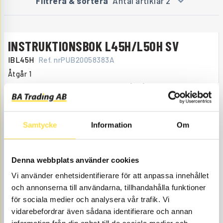
Filtrera & sortera
Antal artiklar 2
INSTRUKTIONSBOK L45H/L50H SV
IBL45H
Ref. nr
PUB20058383A
Åtgår
1
ÅTGÅR
Webblager
775.00
KÖP
Pris exkl.
Samtycke
Information
Om
Denna webbplats använder cookies
Vi använder enhetsidentifierare för att anpassa innehållet
och annonserna till användarna, tillhandahålla funktioner
för sociala medier och analysera vår trafik. Vi
vidarebefordrar även sådana identifierare och annan