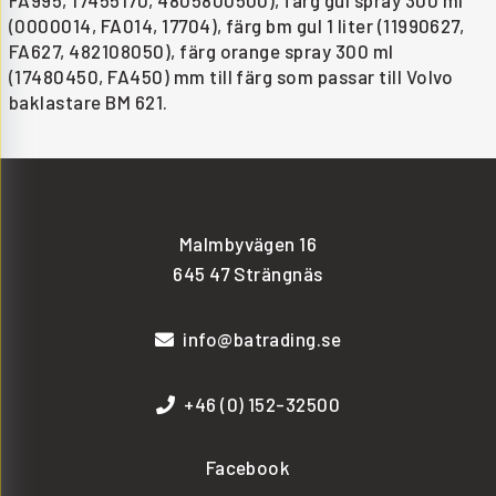
FA995, 17455170, 4805800500), färg gul spray 300 ml
(0000014, FA014, 17704), färg bm gul 1 liter (11990627,
FA627, 482108050), färg orange spray 300 ml
(17480450, FA450) mm till färg som passar till Volvo
baklastare BM 621.
Malmbyvägen 16
645 47 Strängnäs
info@batrading.se
+46 (0) 152-32500
Facebook