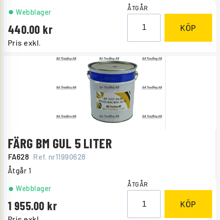
ÅTGÅR
Webblager
440.00
KÖP
Pris exkl.
FÄRG BM GUL 5 LITER
FA628
Ref. nr
11990628
Åtgår
1
ÅTGÅR
Webblager
1 955.00
KÖP
Pris exkl.