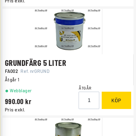
Pris exkl.
GRUNDFÄRG 5 LITER
FA002
Ref. nr
GRUND
Åtgår
1
ÅTGÅR
Webblager
990.00
KÖP
Pris exkl.