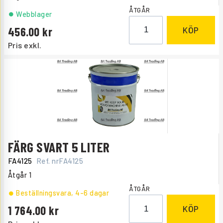
ÅTGÅR
Webblager
456.00
KÖP
Pris exkl.
FÄRG SVART 5 LITER
FA4125
Ref. nr
FA4125
Åtgår
1
ÅTGÅR
Beställningsvara
, 4-6 dagar
1 764.00
KÖP