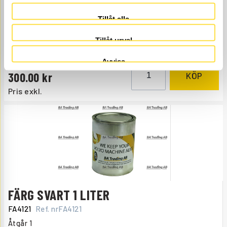
FÄRG GRÖN 1 LITER
Tillåt alla
FA397
Ref. nr
6611397
Tillåt urval
Åtgår
1
ÅTGÅR
Webblager
Avvisa
300.00
KÖP
Pris exkl.
FÄRG SVART 1 LITER
FA4121
Ref. nr
FA4121
Åtgår
1