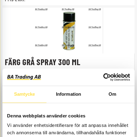
FÄRG GRÅ SPRAY 300 ML
FA846
Ref. nr
11990846
Åtgår
1
ÅTGÅR
Webblager
Samtycke
Information
Om
502.00
KÖP
Pris exkl.
Denna webbplats använder cookies
Vi använder enhetsidentifierare för att anpassa innehållet
och annonserna till användarna, tillhandahålla funktioner