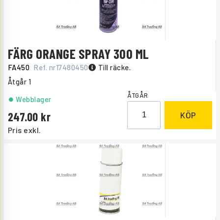
FÄRG ORANGE SPRAY 300 ML
FA450
Ref. nr
17480450
Till räcke.
Åtgår
1
ÅTGÅR
Webblager
247.00
KÖP
Pris exkl.