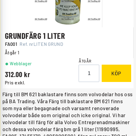
GRUNDFÄRG 1 LITER
FA001
Ref. nr
LITEN GRUND
Åtgår
1
ÅTGÅR
Webblager
312.00
KÖP
Pris exkl.
Färg till BM 621 baklastare finns som volvodelar hos oss
på BA Trading. Våra Färg till baklastare BM 621 finns
som nya eller begagnade och varsamt renoverade
volvodelar både som original och icke original. Vi har
volvodelar till färg för alla Volvo Entreprenadmaskiner
och dessa volvodelar färg bm grå 1 liter (11990995,