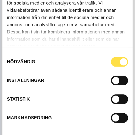
för sociala medier och analysera vår trafik. Vi
vidarebefordrar även sådana identifierare och annan
information från din enhet till de sociala medier och
annons- och analysföretag som vi samarbetar med.
FÄRG BM GRÅ 1 LITER
Dessa kan i sin tur kombinera informationen med annan
information som du har tillhandahållit eller som de har
FA995
Ref. nr
11990995
samlat in när du har använt deras tjänster.
Åtgår
1
Samtyckesval
ÅTGÅR
NÖDVÄNDIG
Webblager
451.00
KÖP
INSTÄLLNINGAR
Pris exkl.
STATISTIK
MARKNADSFÖRING