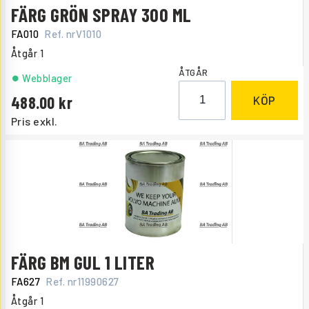
FÄRG GRÖN SPRAY 300 ML
FA010
Ref. nr
V1010
Åtgår
1
ÅTGÅR
Webblager
488.00
KÖP
Pris exkl.
FÄRG BM GUL 1 LITER
FA627
Ref. nr
11990627
Åtgår
1