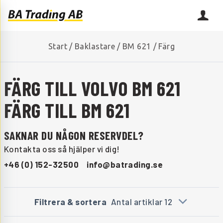
Start
/
Baklastare
/
BM 621
/
Färg
FÄRG TILL VOLVO BM 621
FÄRG TILL BM 621
SAKNAR DU NÅGON RESERVDEL?
Kontakta oss så hjälper vi dig!
+46 (0) 152-32500
info@batrading.se
Filtrera & sortera
Antal artiklar 12