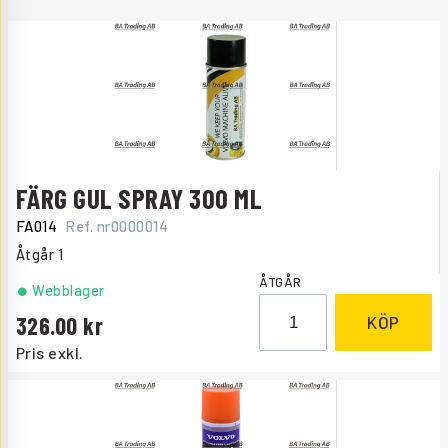
FÄRG GUL SPRAY 300 ML
FA014
Ref. nr
0000014
Åtgår
1
ÅTGÅR
Webblager
326.00
KÖP
Pris exkl.