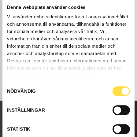
oss på BA Trading. Våra delar till hjullastare L70D finns
Denna webbplats använder cookies
som nya eller begagnade och varsamt renoverade delar
Vi använder enhetsidentifierare för att anpassa innehållet
både som original och icke original. Vi har delar som
och annonserna till användarna, tillhandahålla funktioner
kompressor för alla Volvo Entreprenadmaskiner och
dessa delar som , till kompressor som passar till Volvo
för sociala medier och analysera vår trafik. Vi
hjullastare L70D.
vidarebefordrar även sådana identifierare och annan
information från din enhet till de sociala medier och
annons- och analysföretag som vi samarbetar med.
Dessa kan i sin tur kombinera informationen med annan
information som du har tillhandahållit eller som de har
samlat in när du har använt deras tjänster.
Samtyckesval
NÖDVÄNDIG
INSTÄLLNINGAR
Malmbyvägen 16
STATISTIK
645 47 Strängnäs