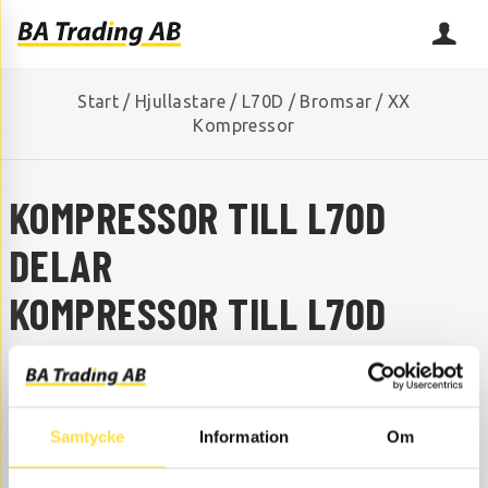
Start
/
Hjullastare
/
L70D
/
Bromsar
/
XX
Kompressor
KOMPRESSOR TILL L70D
DELAR
KOMPRESSOR TILL L70D
SAKNAR DU NÅGON RESERVDEL?
Kontakta oss så hjälper vi dig!
+46 (0) 152-32500
info@batrading.se
Samtycke
Information
Om
Kompressor till L70D hjullastare finns som delar hos