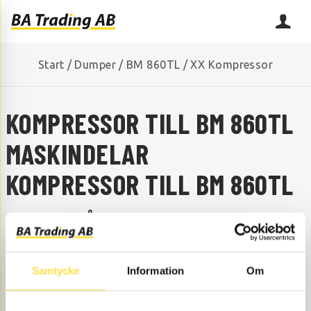
Start
/
Dumper
/
BM 860TL
/
XX Kompressor
KOMPRESSOR TILL BM 860TL
MASKINDELAR
KOMPRESSOR TILL BM 860TL
SAKNAR DU NÅGON RESERVDEL?
Kontakta oss så hjälper vi dig!
+46 (0) 152-32500
info@batrading.se
Samtycke
Information
Om
Kompressor till BM 860TL dumper finns som
maskindelar hos oss på BA Trading. Våra maskindelar