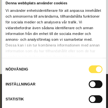
till dumper finns som nya eller begagnade och varsamt
Denna webbplats använder cookies
renoverade maskindelar både som original och icke
Vi använder enhetsidentifierare för att anpassa innehållet
original. Vi har maskindelar som kompressor för alla
och annonserna till användarna, tillhandahålla funktioner
Volvo Entreprenadmaskiner och dessa maskindelar
för sociala medier och analysera vår trafik. Vi
som till kompressor som passar till Volvo dumper BM
vidarebefordrar även sådana identifierare och annan
860TL.
information från din enhet till de sociala medier och
annons- och analysföretag som vi samarbetar med.
Dessa kan i sin tur kombinera informationen med annan
information som du har tillhandahållit eller som de har
samlat in när du har använt deras tjänster.
Samtyckesval
NÖDVÄNDIG
INSTÄLLNINGAR
Malmbyvägen 16
645 47 Strängnäs
STATISTIK