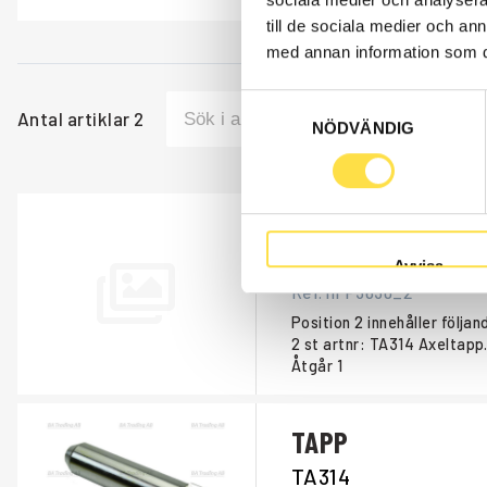
till de sociala medier och a
med annan information som du 
Samtyckesval
Antal artiklar
2
NÖDVÄNDIG
Position 2
LAG1778
Avvisa
Ref. nr
P3630_2
Position 2 innehåller följan
2 st artnr: TA314 Axeltapp
Åtgår
1
TAPP
TA314