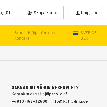
rg
0
Skapa konto
Logga in
Start
Hjälp
Om oss
SVERIGE -
Kontakt
SEK
SAKNAR DU NÅGON RESERVDEL?
Kontakta oss så hjälper vi dig!
+46 (0) 152-32500
info@batrading.se