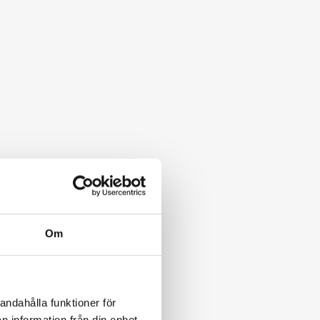
Om
andahålla funktioner för
n information från din enhet