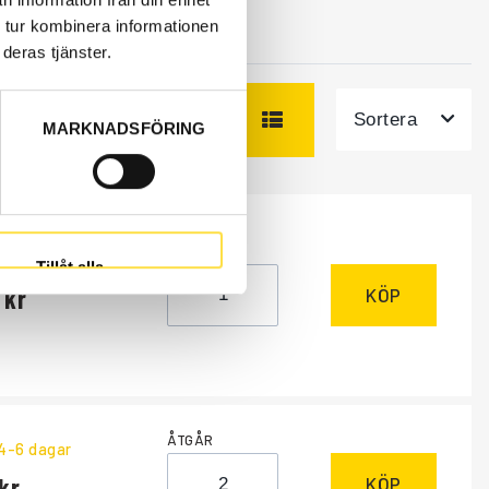
 tur kombinera informationen
deras tjänster.
Sortera
MARKNADSFÖRING
ÅTGÅR
ngsvara
, dagar
Tillåt alla
KÖP
ÅTGÅR
 4-6 dagar
KÖP