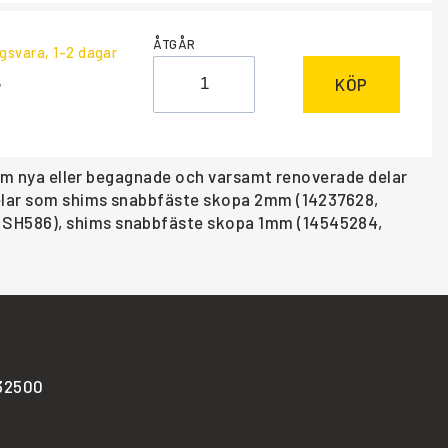
ÅTGÅR
ngsvara
, 1-2 dagar
KÖP
 som nya eller begagnade och varsamt renoverade delar
 delar som shims snabbfäste skopa 2mm (14237628,
, SH586), shims snabbfäste skopa 1mm (14545284,
-32500