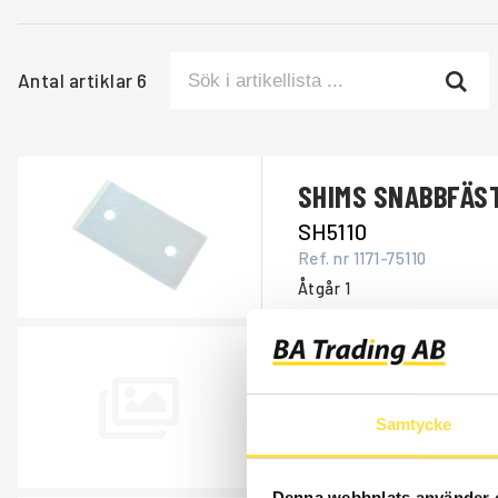
Antal artiklar
6
SHIMS SNABBFÄS
SH5110
Ref. nr
1171-75110
Åtgår
1
SHIMS SNABBFÄS
SH586
Samtycke
Ref. nr
14054586
Åtgår
1
Denna webbplats använder 