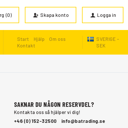
rg
0
Skapa konto
Logga in
Start
Hjälp
Om oss
SVERIGE -
Kontakt
SEK
SAKNAR DU NÅGON RESERVDEL?
Kontakta oss så hjälper vi dig!
+46 (0) 152-32500
info@batrading.se