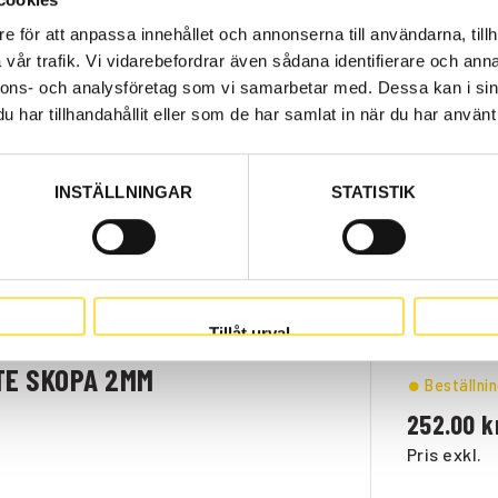
TE SKOPA 0,7MM
e för att anpassa innehållet och annonserna till användarna, tillh
Webblage
vår trafik. Vi vidarebefordrar även sådana identifierare och anna
199.00
nnons- och analysföretag som vi samarbetar med. Dessa kan i sin
Pris exkl.
har tillhandahållit eller som de har samlat in när du har använt 
INSTÄLLNINGAR
STATISTIK
TE SKOPA 0,4MM
Webblage
166.00
Pris exkl.
Tillåt urval
TE SKOPA 2MM
Beställni
252.00
Pris exkl.