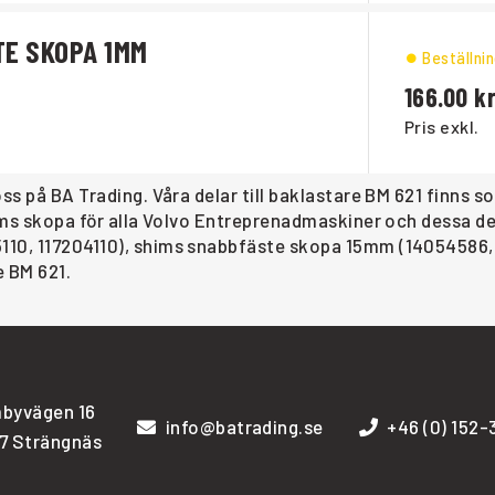
TE SKOPA 1MM
Beställni
166.00
Pris exkl.
oss på BA Trading. Våra delar till baklastare BM 621 finns
shims skopa för alla Volvo Entreprenadmaskiner och dessa
5110, 117204110), shims snabbfäste skopa 15mm (14054586
e BM 621.
byvägen 16
info@batrading.se
+46 (0) 152
7 Strängnäs