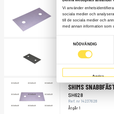
SHIMS SNABBFÄS
Vi använder enhetsidentifierar
sociala medier och analysera 
SH588
till de sociala medier och a
Ref. nr
14054588
med annan information som du 
Åtgår
1
Samtyckesval
NÖDVÄNDIG
SHIMS SNABBFÄS
SH101
Ref. nr
14231101
Åtgår
1
Avvisa
SHIMS SNABBFÄS
SH628
Ref. nr
14237628
Åtgår
1