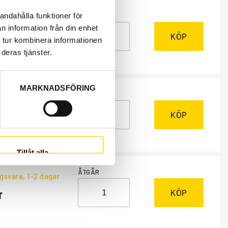
andahålla funktioner för
ÅTGÅR
r
n information från din enhet
KÖP
 tur kombinera informationen
deras tjänster.
MARKNADSFÖRING
ÅTGÅR
r
KÖP
Tillåt alla
ÅTGÅR
ngsvara
, 1-2 dagar
KÖP