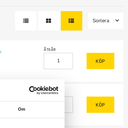
Sortera
ÅTGÅR
r
KÖP
ÅTGÅR
ngsvara
, 1-2 dagar
KÖP
Om