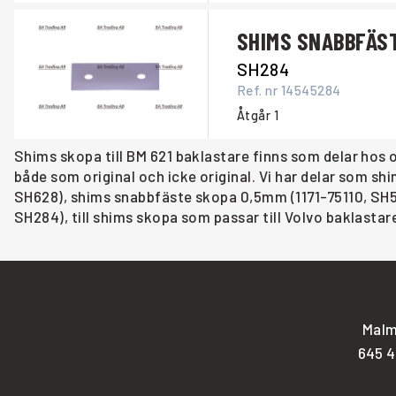
SHIMS SNABBFÄS
SH284
Ref. nr
14545284
Åtgår
1
Shims skopa till BM 621 baklastare finns som delar hos 
både som original och icke original. Vi har delar som 
SH628), shims snabbfäste skopa 0,5mm (1171-75110, SH
SH284), till shims skopa som passar till Volvo baklastar
Malm
645 4