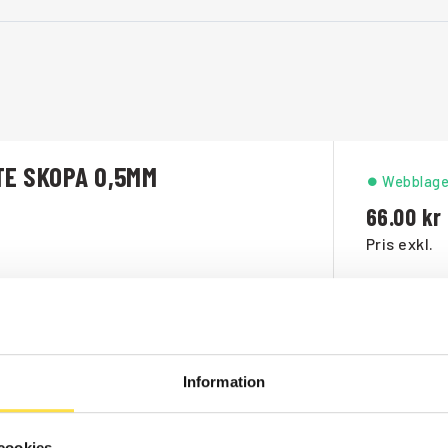
TE SKOPA 0,5MM
Webblage
66.00
Pris exkl.
TE SKOPA 15MM
Beställni
1 348.00
Information
Pris exkl.
cookies