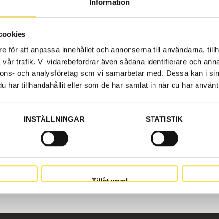
Information
delar hos oss på BA Trading. Våra Kylsystem övrigt till g
 original. Vi har volvodelar till kylsystem övrigt för all
0D.
cookies
e för att anpassa innehållet och annonserna till användarna, tillh
vår trafik. Vi vidarebefordrar även sådana identifierare och anna
nnons- och analysföretag som vi samarbetar med. Dessa kan i sin
har tillhandahållit eller som de har samlat in när du har använt 
INSTÄLLNINGAR
STATISTIK
Tillåt urval