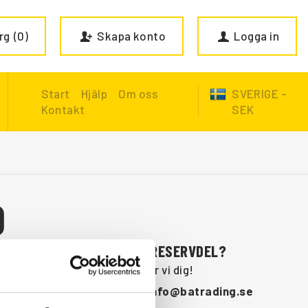
rg
0
Skapa konto
Logga in
Start
Hjälp
Om oss
SVERIGE -
Kontakt
SEK
D
SAKNAR DU NÅGON RESERVDEL?
Kontakta oss så hjälper vi dig!
+46 (0) 152-32500
info@batrading.se