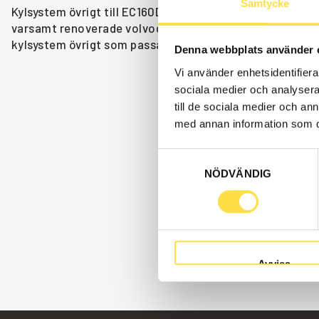
Samtycke
Kylsystem övrigt till EC160D grävmaskin finns som volvo
varsamt renoverade volvodelar både som original och icke
kylsystem övrigt som passar till Volvo grävmaskin EC16
Denna webbplats använder 
Vi använder enhetsidentifierar
sociala medier och analysera 
till de sociala medier och a
med annan information som du 
Samtyckesval
NÖDVÄNDIG
Avvisa