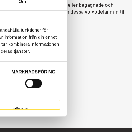
Om
rävmaskin EC160D finns som nya eller begagnade och
a Volvo Entreprenadmaskiner och dessa volvodelar mm till
andahålla funktioner för
n information från din enhet
 tur kombinera informationen
deras tjänster.
MARKNADSFÖRING
Tillåt alla