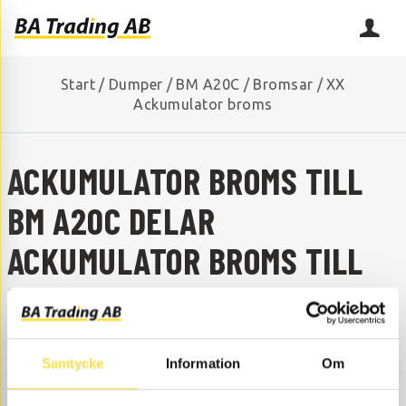
Start
/
Dumper
/
BM A20C
/
Bromsar
/
XX
Ackumulator broms
ACKUMULATOR BROMS TILL
BM A20C DELAR
ACKUMULATOR BROMS TILL
BM A20C
SAKNAR DU NÅGON RESERVDEL?
Samtycke
Information
Om
Kontakta oss så hjälper vi dig!
+46 (0) 152-32500
info@batrading.se