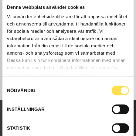
Denna webbplats använder cookies
Ackumulator broms till BM A20C dumper finns som
delar hos oss på BA Trading. Våra delar till dumper BM
Vi använder enhetsidentifierare för att anpassa innehållet
A20C finns som nya eller begagnade och varsamt
och annonserna till användarna, tillhandahålla funktioner
renoverade delar både som original och icke original. Vi
för sociala medier och analysera vår trafik. Vi
har delar som ackumulator broms för alla Volvo
vidarebefordrar även sådana identifierare och annan
Entreprenadmaskiner och dessa delar som , till
information från din enhet till de sociala medier och
ackumulator broms som passar till Volvo dumper BM
annons- och analysföretag som vi samarbetar med.
A20C.
Dessa kan i sin tur kombinera informationen med annan
information som du har tillhandahållit eller som de har
samlat in när du har använt deras tjänster.
Samtyckesval
NÖDVÄNDIG
INSTÄLLNINGAR
Malmbyvägen 16
STATISTIK
645 47 Strängnäs