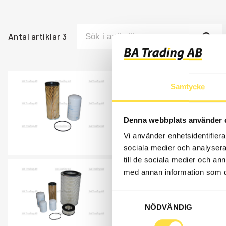
Antal artiklar
3
FILTERSATS 500H
Samtycke
FI2006
Ref. nr
FI860S500
Denna webbplats använder 
Bytesintervall 500h.
Vi använder enhetsidentifierar
Åtgår
1
sociala medier och analysera 
till de sociala medier och a
med annan information som du 
FILTERSATS 1000
FI2007
Samtyckesval
Ref. nr
FI860S1000
NÖDVÄNDIG
Bytesintervall 1000h.