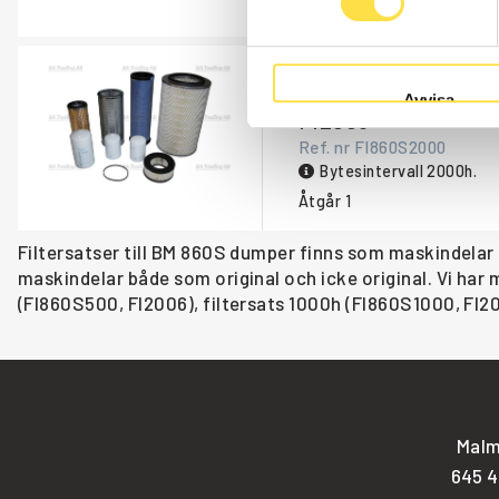
Åtgår
1
FILTERSATS 200
Avvisa
FI2008
Ref. nr
FI860S2000
Bytesintervall 2000h.
Åtgår
1
Filtersatser till BM 860S dumper finns som maskindelar
maskindelar både som original och icke original. Vi har
(FI860S500, FI2006), filtersats 1000h (FI860S1000, FI20
Malm
645 4