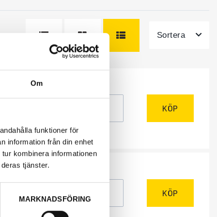
Sortera
Om
ÅTGÅR
r
KÖP
andahålla funktioner för
n information från din enhet
 tur kombinera informationen
deras tjänster.
ÅTGÅR
r
KÖP
MARKNADSFÖRING