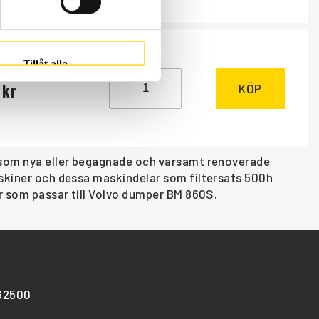
ÅTGÅR
Tillåt alla
r
KÖP
s som nya eller begagnade och varsamt renoverade
askiner och dessa maskindelar som filtersats 500h
er som passar till Volvo dumper BM 860S.
-32500