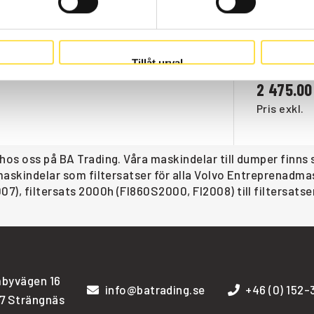
0H
Tillåt urval
Webblage
2 475.00
Pris exkl.
 hos oss på BA Trading. Våra maskindelar till dumper finn
 maskindelar som filtersatser för alla Volvo Entreprenadm
07), filtersats 2000h (FI860S2000, FI2008) till filtersats
byvägen 16
info@batrading.se
+46 (0) 152
7 Strängnäs