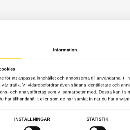
Information
Webblage
458.00
cookies
Pris exkl.
e för att anpassa innehållet och annonserna till användarna, tillh
vår trafik. Vi vidarebefordrar även sådana identifierare och anna
nnons- och analysföretag som vi samarbetar med. Dessa kan i sin
har tillhandahållit eller som de har samlat in när du har använt 
H
Webblage
1 325.00
INSTÄLLNINGAR
STATISTIK
Pris exkl.