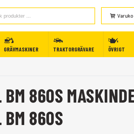
Varuko
GRÄVMASKINER
TRAKTORGRÄVARE
ÖVRIGT
L BM 860S MASKIND
L BM 860S