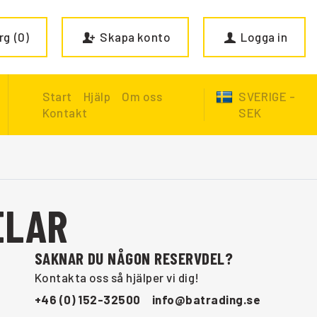
rg
0
Skapa konto
Logga in
Start
Hjälp
Om oss
SVERIGE -
Kontakt
SEK
ELAR
SAKNAR DU NÅGON RESERVDEL?
Kontakta oss så hjälper vi dig!
+46 (0) 152-32500
info@batrading.se