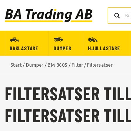
BAKLASTARE
DUMPER
HJULLASTARE
Start
/
Dumper
/
BM 860S
/
Filter
/
Filtersatser
FILTERSATSER TIL
FILTERSATSER TIL