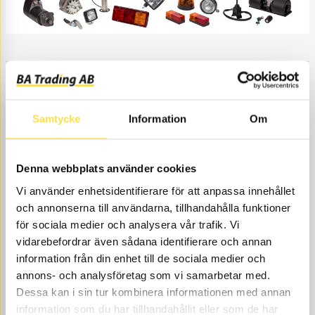
Filtrera & sortera
Antal artiklar 1
Samtycke
Information
Om
Denna webbplats använder cookies
Vi använder enhetsidentifierare för att anpassa innehållet
och annonserna till användarna, tillhandahålla funktioner
för sociala medier och analysera vår trafik. Vi
vidarebefordrar även sådana identifierare och annan
GENERATOR
information från din enhet till de sociala medier och
GE761
Ref. nr
4861761
12 V
annons- och analysföretag som vi samarbetar med.
Åtgår
1
Dessa kan i sin tur kombinera informationen med annan
information som du har tillhandahållit eller som de har
ÅTGÅR