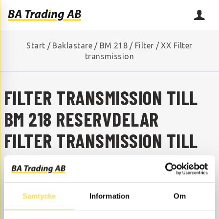
Start
/
Baklastare
/
BM 218
/
Filter
/
XX Filter
transmission
FILTER TRANSMISSION TILL
BM 218 RESERVDELAR
FILTER TRANSMISSION TILL
BM 218
SAKNAR DU NÅGON RESERVDEL?
Samtycke
Information
Om
Kontakta oss så hjälper vi dig!
+46 (0) 152-32500
info@batrading.se