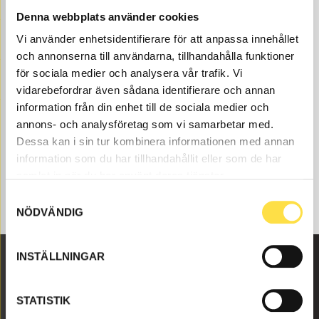
Denna webbplats använder cookies
Filter transmission till BM 218 baklastare finns som
reservdelar hos oss på BA Trading. Våra reservdelar till
Vi använder enhetsidentifierare för att anpassa innehållet
BM 218 finns som nya eller begagnade och varsamt
och annonserna till användarna, tillhandahålla funktioner
renoverade delar både som original och icke original. Vi
för sociala medier och analysera vår trafik. Vi
har filter transmission till alla Volvo
vidarebefordrar även sådana identifierare och annan
Entreprenadmaskiner och reservdelar som till filter
information från din enhet till de sociala medier och
transmission som passar till Volvo baklastare BM 218.
annons- och analysföretag som vi samarbetar med.
Dessa kan i sin tur kombinera informationen med annan
information som du har tillhandahållit eller som de har
samlat in när du har använt deras tjänster.
Samtyckesval
NÖDVÄNDIG
INSTÄLLNINGAR
Malmbyvägen 16
STATISTIK
645 47 Strängnäs