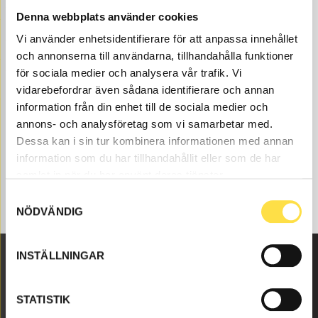
volvodelar hos oss på BA Trading. Våra Insugssystem till
Denna webbplats använder cookies
baklastare BM 840 finns som nya eller begagnade och
Vi använder enhetsidentifierare för att anpassa innehållet
varsamt renoverade volvodelar både som original och
och annonserna till användarna, tillhandahålla funktioner
icke original. Vi har volvodelar till insugssystem för alla
Volvo Entreprenadmaskiner och dessa volvodelar mm
för sociala medier och analysera vår trafik. Vi
till insugssystem som passar till Volvo baklastare BM
vidarebefordrar även sådana identifierare och annan
840.
information från din enhet till de sociala medier och
annons- och analysföretag som vi samarbetar med.
Dessa kan i sin tur kombinera informationen med annan
information som du har tillhandahållit eller som de har
samlat in när du har använt deras tjänster.
Samtyckesval
NÖDVÄNDIG
INSTÄLLNINGAR
Malmbyvägen 16
STATISTIK
645 47 Strängnäs