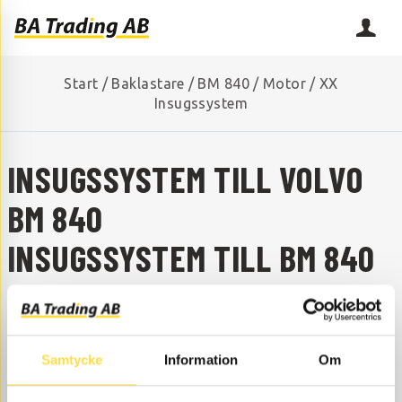
Start
/
Baklastare
/
BM 840
/
Motor
/
XX
Insugssystem
INSUGSSYSTEM TILL VOLVO
BM 840
INSUGSSYSTEM TILL BM 840
SAKNAR DU NÅGON RESERVDEL?
Kontakta oss så hjälper vi dig!
+46 (0) 152-32500
info@batrading.se
Samtycke
Information
Om
Insugssystem till BM 840 baklastare finns som