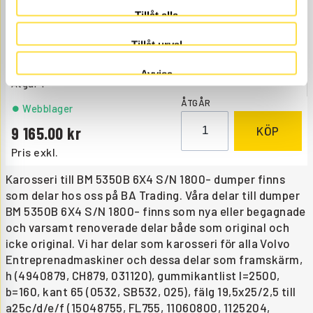
Tillåt alla
FRAMSKÄRM, H
Tillåt urval
CH879
Ref. nr
4940879
Höger, lackerad i originalkulör.
Avvisa
Åtgår
1
ÅTGÅR
Webblager
9 165.00
KÖP
Pris exkl.
Karosseri till BM 5350B 6X4 S/N 1800- dumper finns
som delar hos oss på BA Trading. Våra delar till dumper
BM 5350B 6X4 S/N 1800- finns som nya eller begagnade
och varsamt renoverade delar både som original och
icke original. Vi har delar som karosseri för alla Volvo
Entreprenadmaskiner och dessa delar som framskärm,
h (4940879, CH879, 031120), gummikantlist l=2500,
b=160, kant 65 (0532, SB532, 025), fälg 19,5x25/2,5 till
a25c/d/e/f (15048755, FL755, 11060800, 1125204,