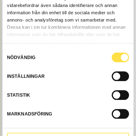
vidarebefordrar även sådana identifierare och annan
information från din enhet till de sociala medier och
annons- och analysföretag som vi samarbetar med.
Dessa kan i sin tur kombinera informationen med annan
information som du har tillhandahållit eller som de har
samlat in när du har använt deras tjänster.
FRAMSKÄRM, V
Samtyckesval
CH878
Ref. nr
4940878
Vänster, lackerad i originalkulör.
NÖDVÄNDIG
Åtgår
1
ÅTGÅR
Webblager
INSTÄLLNINGAR
9 165.00
KÖP
Pris exkl.
STATISTIK
MARKNADSFÖRING