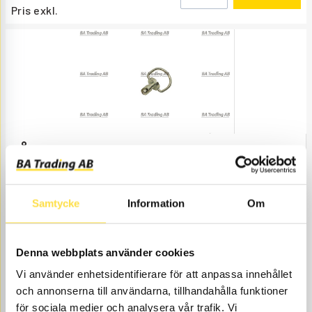
Pris exkl.
LÅSSPRINT
LO141
Ref.
4780141
Passar lucka på sidan av hytt,
nr
framför förardörr.
Samtycke
Information
Om
Åtgår
2
ÅTGÅR
Beställningsvara
, 1-2 dagar
277.00
Denna webbplats använder cookies
KÖP
Vi använder enhetsidentifierare för att anpassa innehållet
Pris exkl.
och annonserna till användarna, tillhandahålla funktioner
för sociala medier och analysera vår trafik. Vi