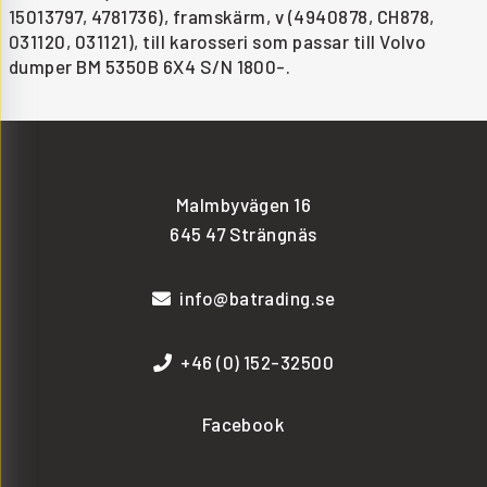
15013797, 4781736), framskärm, v (4940878, CH878,
031120, 031121), till karosseri som passar till Volvo
dumper BM 5350B 6X4 S/N 1800-.
Malmbyvägen 16
645 47 Strängnäs
info@batrading.se
+46 (0) 152-32500
Facebook