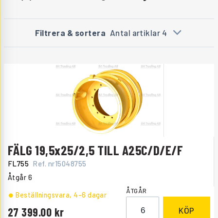
Filtrera & sortera
Antal artiklar 4
FÄLG 19,5x25/2,5 TILL A25C/D/E/F
FL755
Ref. nr
15048755
Åtgår
6
ÅTGÅR
Beställningsvara
, 4-6 dagar
27 399.00
KÖP