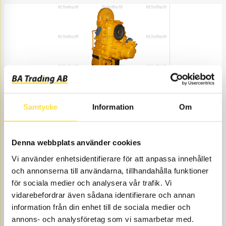
FÖRDELNINGSVÄXELLÅDA BYTES
Samtycke
Information
Om
TR848B
Ref. nr
30848B
Droppbox
Åtgår
1
Denna webbplats använder cookies
Beställningsvara
, 4-6 dagar
RING FÖR PRIS
Vi använder enhetsidentifierare för att anpassa innehållet
och annonserna till användarna, tillhandahålla funktioner
för sociala medier och analysera vår trafik. Vi
vidarebefordrar även sådana identifierare och annan
information från din enhet till de sociala medier och
annons- och analysföretag som vi samarbetar med.