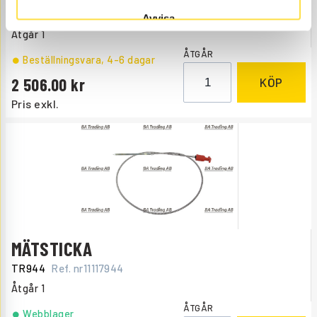
TR604
Ref. nr
11061604
Tryckluftreglage.
Avvisa
Åtgår
1
ÅTGÅR
Beställningsvara
, 4-6 dagar
2 506.00
KÖP
Pris exkl.
MÄTSTICKA
TR944
Ref. nr
11117944
Åtgår
1
ÅTGÅR
Webblager