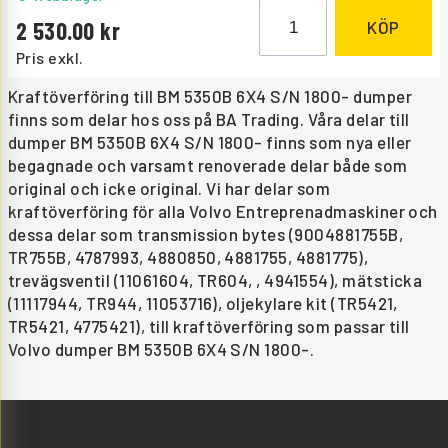
2 530.00
KÖP
Pris exkl.
Kraftöverföring till BM 5350B 6X4 S/N 1800- dumper
finns som delar hos oss på BA Trading. Våra delar till
dumper BM 5350B 6X4 S/N 1800- finns som nya eller
begagnade och varsamt renoverade delar både som
original och icke original. Vi har delar som
kraftöverföring för alla Volvo Entreprenadmaskiner och
dessa delar som transmission bytes (9004881755B,
TR755B, 4787993, 4880850, 4881755, 4881775),
trevägsventil (11061604, TR604, , 4941554), mätsticka
(11117944, TR944, 11053716), oljekylare kit (TR5421,
TR5421, 4775421), till kraftöverföring som passar till
Volvo dumper BM 5350B 6X4 S/N 1800-.