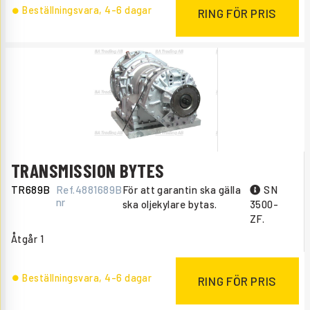
Beställningsvara
, 4-6 dagar
RING FÖR PRIS
TRANSMISSION BYTES
TR689B
Ref.
4881689B
För att garantin ska gälla
SN
nr
ska oljekylare bytas.
3500-
ZF.
Åtgår
1
Beställningsvara
, 4-6 dagar
RING FÖR PRIS