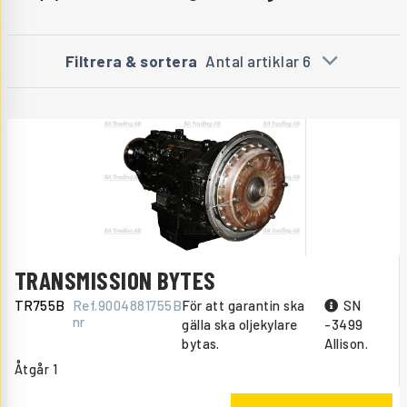
Filtrera & sortera
Antal artiklar 6
TRANSMISSION BYTES
TR755B
Ref.
9004881755B
För att garantin ska
SN
nr
gälla ska oljekylare
-3499
bytas.
Allison.
Åtgår
1