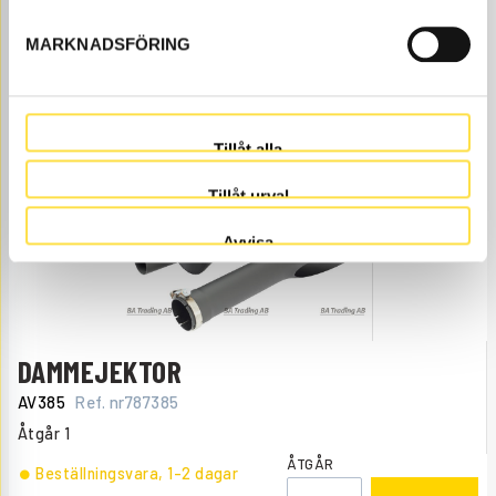
AV299
Ref. nr
4747299
Åtgår
1
MARKNADSFÖRING
ÅTGÅR
Beställningsvara
, 1-2 dagar
752.00
KÖP
Pris exkl.
Tillåt alla
Tillåt urval
Avvisa
DAMMEJEKTOR
AV385
Ref. nr
787385
Åtgår
1
ÅTGÅR
Beställningsvara
, 1-2 dagar