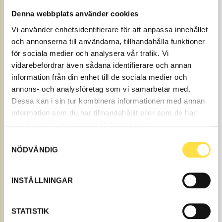
Denna webbplats använder cookies
GRENRÖR D42
Vi använder enhetsidentifierare för att anpassa innehållet
och annonserna till användarna, tillhandahålla funktioner
GR418
Ref. nr
785418
MO -50857
för sociala medier och analysera vår trafik. Vi
Åtgår
1
vidarebefordrar även sådana identifierare och annan
ÅTGÅR
information från din enhet till de sociala medier och
Beställningsvara
, 1-2 dagar
annons- och analysföretag som vi samarbetar med.
2 160.00
KÖP
Dessa kan i sin tur kombinera informationen med annan
Pris exkl.
information som du har tillhandahållit eller som de har
samlat in när du har använt deras tjänster.
Samtyckesval
NÖDVÄNDIG
INSTÄLLNINGAR
SLUTRÖR
STATISTIK