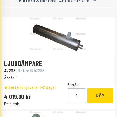
Filtrera & sortera
Antal artiklar 5
LJUDDÄMPARE
AV298
Ref. nr
4747298
Åtgår
1
ÅTGÅR
Beställningsvara
, 1-2 dagar
4 019.00
KÖP
Pris exkl.