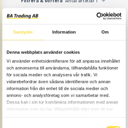
Filtrera & sortera
Antal artiklar 1
Samtycke
Information
Om
Denna webbplats använder cookies
Vi använder enhetsidentifierare för att anpassa innehållet
GASFJÄDER 1300Nm
och annonserna till användarna, tillhandahålla funktioner
för sociala medier och analysera vår trafik. Vi
GL547
Ref. nr
11435547
Sidoluckor, bakre.
vidarebefordrar även sådana identifierare och annan
Åtgår
2
information från din enhet till de sociala medier och
ÅTGÅR
annons- och analysföretag som vi samarbetar med.
Webblager
Dessa kan i sin tur kombinera informationen med annan
375.00
KÖP
information som du har tillhandahållit eller som de har
Pris exkl.
samlat in när du har använt deras tjänster.
Karosseri till L350F hjullastare finns som delar hos oss
Samtyckesval