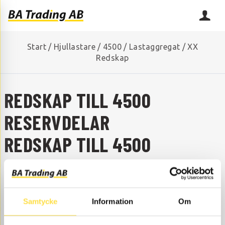
Start
/
Hjullastare
/
4500
/
Lastaggregat
/
XX
Redskap
REDSKAP TILL 4500
RESERVDELAR
REDSKAP TILL 4500
SAKNAR DU NÅGON RESERVDEL?
Kontakta oss så hjälper vi dig!
+46 (0) 152-32500
info@batrading.se
Samtycke
Information
Om
Redskap till 4500 hjullastare finns som reservdelar hos