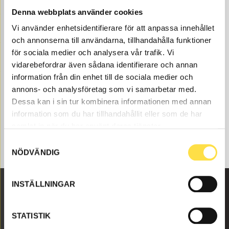
oss på BA Trading. Våra reservdelar till 4500 finns som
Denna webbplats använder cookies
nya eller begagnade och varsamt renoverade delar
Vi använder enhetsidentifierare för att anpassa innehållet
både som original och icke original. Vi har redskap till
och annonserna till användarna, tillhandahålla funktioner
alla Volvo Entreprenadmaskiner och reservdelar som
till redskap som passar till Volvo hjullastare 4500.
för sociala medier och analysera vår trafik. Vi
vidarebefordrar även sådana identifierare och annan
information från din enhet till de sociala medier och
annons- och analysföretag som vi samarbetar med.
Dessa kan i sin tur kombinera informationen med annan
information som du har tillhandahållit eller som de har
samlat in när du har använt deras tjänster.
Samtyckesval
NÖDVÄNDIG
INSTÄLLNINGAR
Malmbyvägen 16
STATISTIK
645 47 Strängnäs