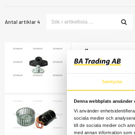
Antal artiklar
4
DÖRRSTOPP
CH5581
Ref. nr
795581
Passar luckor och dörrar
Samtycke
Åtgår
1
Denna webbplats använder 
FLÄKTMOTOR
Vi använder enhetsidentifierar
EL053
sociala medier och analysera 
Ref. nr
11992053
till de sociala medier och a
Motor inkl. skovelhjul.
med annan information som du 