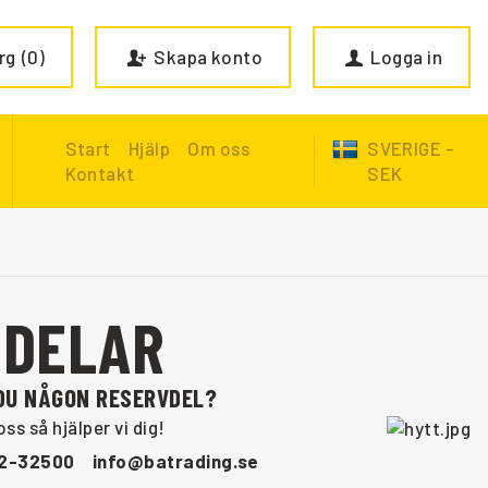
rg
0
Skapa konto
Logga in
Start
Hjälp
Om oss
SVERIGE -
Kontakt
SEK
NDELAR
DU NÅGON RESERVDEL?
ss så hjälper vi dig!
52-32500
info@batrading.se