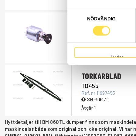
Åtgår
1
Samtyckesval
NÖDVÄNDIG
STARTLÅS
ST437
Ref. nr
837437
SN -59471.
Åtgår
1
Avvisa
TORKARBLAD
TO455
Ref. nr
11997455
SN -59471
Åtgår
1
Hyttdetaljer till BM 860TL dumper finns som maskindela
maskindelar både som original och icke original. Vi ha
CH5581, 012601, 581), fläktmotor (11992053, EL053, 668