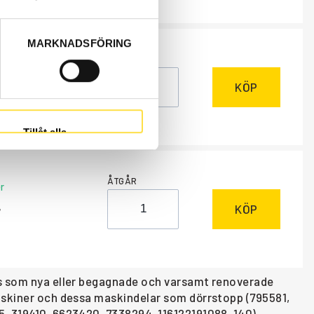
MARKNADSFÖRING
ÅTGÅR
r
KÖP
Tillåt alla
ÅTGÅR
r
KÖP
nns som nya eller begagnade och varsamt renoverade
maskiner och dessa maskindelar som dörrstopp (795581,
5, 319410, 6623420, 7338294, 116122191088, 140),