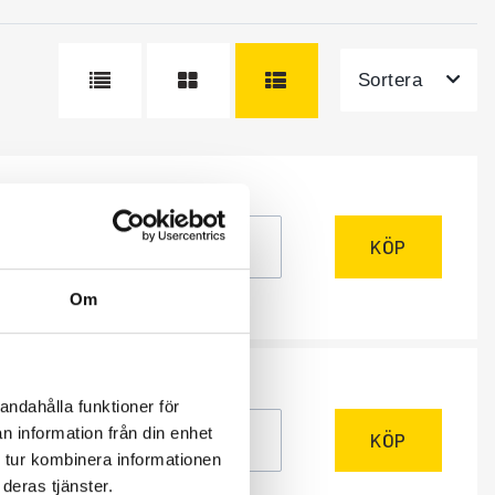
Sortera
ÅTGÅR
r
KÖP
Om
ÅTGÅR
r
andahålla funktioner för
n information från din enhet
KÖP
 tur kombinera informationen
deras tjänster.