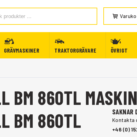
Varuko
GRÄVMASKINER
TRAKTORGRÄVARE
ÖVRIGT
LL BM 860TL MASKI
SAKNAR 
L BM 860TL
Kontakta o
+46 (0) 1