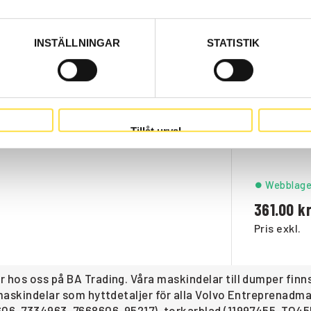
INSTÄLLNINGAR
STATISTIK
Webblage
651.00
Pris exkl.
Tillåt urval
Webblage
361.00
Pris exkl.
r hos oss på BA Trading. Våra maskindelar till dumper fi
r maskindelar som hyttdetaljer för alla Volvo Entreprenad
606, 7334963, 7668606, 95217), torkarblad (11997455, TO45