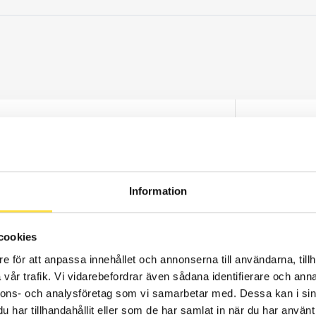
Webblage
113.00
Pris exkl.
.
Information
cookies
Webblage
e för att anpassa innehållet och annonserna till användarna, tillh
vår trafik. Vi vidarebefordrar även sådana identifierare och anna
3 161.00
nnons- och analysföretag som vi samarbetar med. Dessa kan i sin
Pris exkl.
har tillhandahållit eller som de har samlat in när du har använt 