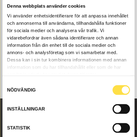
REDSKAPSFÄSTE
Denna webbplats använder cookies
Vi använder enhetsidentifierare för att anpassa innehållet
och annonserna till användarna, tillhandahålla funktioner
SHIMS
för sociala medier och analysera vår trafik. Vi
vidarebefordrar även sådana identifierare och annan
information från din enhet till de sociala medier och
SHIMS SKOPA
annons- och analysföretag som vi samarbetar med.
Dessa kan i sin tur kombinera informationen med annan
information som du har tillhandahållit eller som de har
TAPPAR & BUSSNINGAR
samlat in när du har använt deras tjänster.
Samtyckesval
NÖDVÄNDIG
INSTÄLLNINGAR
Malmbyvägen 16
STATISTIK
645 47 Strängnäs