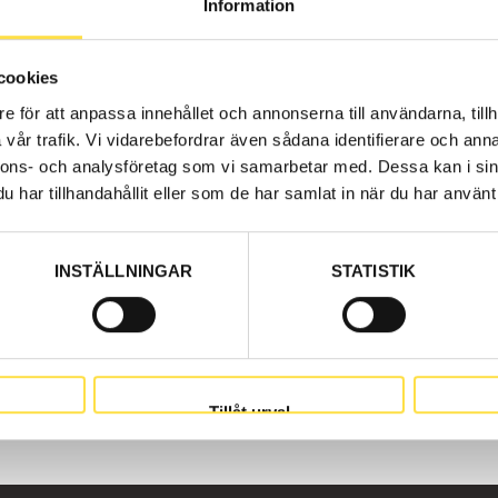
Information
 på BA Trading. Våra delar till dumper BM 860 finns som n
utor för alla Volvo Entreprenadmaskiner och dessa delar som
cookies
e för att anpassa innehållet och annonserna till användarna, tillh
vår trafik. Vi vidarebefordrar även sådana identifierare och anna
nnons- och analysföretag som vi samarbetar med. Dessa kan i sin
har tillhandahållit eller som de har samlat in när du har använt 
INSTÄLLNINGAR
STATISTIK
Tillåt urval