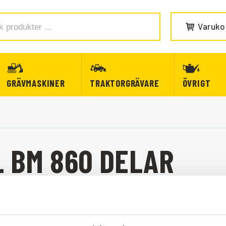
Varuko
GRÄVMASKINER
TRAKTORGRÄVARE
ÖVRIGT
L BM 860 DELAR
L BM 860