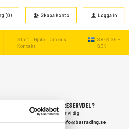
rg
0
Skapa konto
Logga in
Start
Hjälp
Om oss
SVERIGE -
Kontakt
SEK
SAKNAR DU NÅGON RESERVDEL?
Kontakta oss så hjälper vi dig!
+46 (0) 152-32500
info@batrading.se