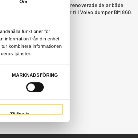
Om
ya eller begagnade och varsamt renoverade delar både
 , till glas & rutor som passar till Volvo dumper BM 860.
andahålla funktioner för
n information från din enhet
 tur kombinera informationen
deras tjänster.
MARKNADSFÖRING
Tillåt alla