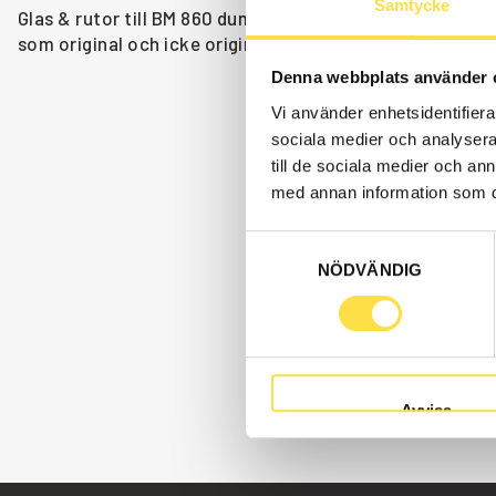
Samtycke
Glas & rutor till BM 860 dumper finns som delar hos oss
som original och icke original. Vi har delar som glas & r
Denna webbplats använder 
Vi använder enhetsidentifierar
sociala medier och analysera 
till de sociala medier och a
med annan information som du 
Samtyckesval
NÖDVÄNDIG
Avvisa