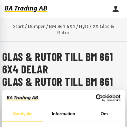
Start
/
Dumper
/
BM 861 6X4
/
Hytt
/
XX Glas &
Rutor
GLAS & RUTOR TILL BM 861
6X4 DELAR
GLAS & RUTOR TILL BM 861
6X4
SAKNAR DU NÅGON RESERVDEL?
Samtycke
Information
Om
Kontakta oss så hjälper vi dig!
+46 (0) 152-32500
info@batrading.se