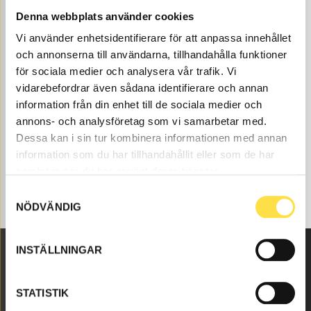
Denna webbplats använder cookies
Glas & rutor till BM 861 6X4 dumper finns som delar hos
oss på BA Trading. Våra delar till dumper BM 861 6X4
Vi använder enhetsidentifierare för att anpassa innehållet
finns som nya eller begagnade och varsamt renoverade
och annonserna till användarna, tillhandahålla funktioner
delar både som original och icke original. Vi har delar
för sociala medier och analysera vår trafik. Vi
som glas & rutor för alla Volvo Entreprenadmaskiner
vidarebefordrar även sådana identifierare och annan
och dessa delar som , till glas & rutor som passar till
information från din enhet till de sociala medier och
Volvo dumper BM 861 6X4.
annons- och analysföretag som vi samarbetar med.
Dessa kan i sin tur kombinera informationen med annan
information som du har tillhandahållit eller som de har
samlat in när du har använt deras tjänster.
Samtyckesval
NÖDVÄNDIG
INSTÄLLNINGAR
Malmbyvägen 16
STATISTIK
645 47 Strängnäs