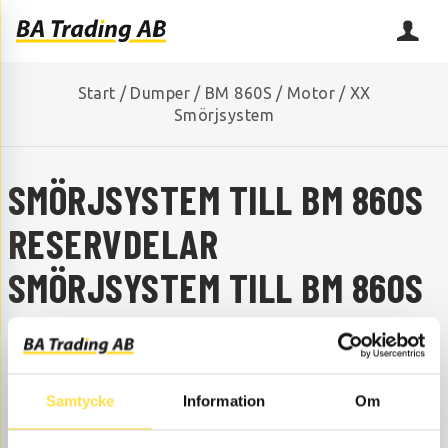
Start
/
Dumper
/
BM 860S
/
Motor
/
XX
Smörjsystem
SMÖRJSYSTEM TILL BM 860S
RESERVDELAR
SMÖRJSYSTEM TILL BM 860S
SAKNAR DU NÅGON RESERVDEL?
Kontakta oss så hjälper vi dig!
+46 (0) 152-32500
info@batrading.se
Samtycke
Information
Om
Smörjsystem till BM 860S dumper finns som