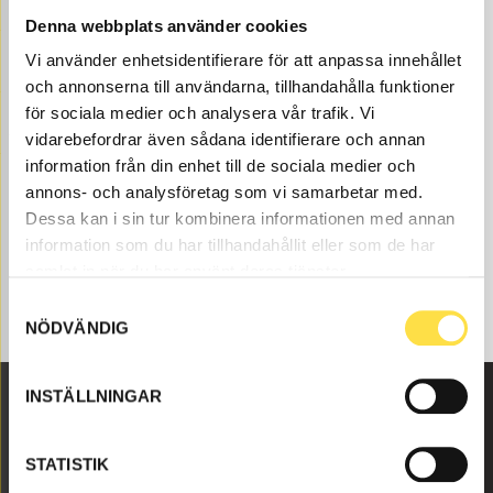
reservdelar hos oss på BA Trading. Våra reservdelar till
Denna webbplats använder cookies
BM 860S finns som nya eller begagnade och varsamt
Vi använder enhetsidentifierare för att anpassa innehållet
renoverade delar både som original och icke original. Vi
och annonserna till användarna, tillhandahålla funktioner
har smörjsystem till alla Volvo Entreprenadmaskiner
och reservdelar som till smörjsystem som passar till
för sociala medier och analysera vår trafik. Vi
Volvo dumper BM 860S.
vidarebefordrar även sådana identifierare och annan
information från din enhet till de sociala medier och
annons- och analysföretag som vi samarbetar med.
Dessa kan i sin tur kombinera informationen med annan
information som du har tillhandahållit eller som de har
samlat in när du har använt deras tjänster.
Samtyckesval
NÖDVÄNDIG
INSTÄLLNINGAR
Malmbyvägen 16
STATISTIK
645 47 Strängnäs