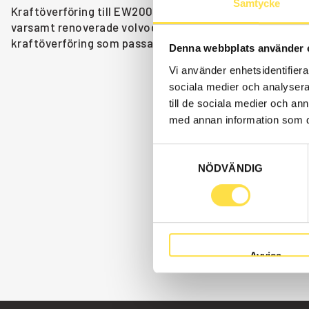
Samtycke
Kraftöverföring till EW200B grävmaskin finns som volvo
varsamt renoverade volvodelar både som original och icke
kraftöverföring som passar till Volvo grävmaskin EW20
Denna webbplats använder 
Vi använder enhetsidentifierar
sociala medier och analysera 
till de sociala medier och a
med annan information som du 
Samtyckesval
NÖDVÄNDIG
Avvisa