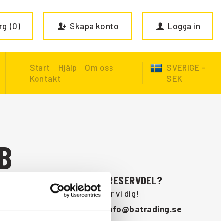
rg
0
Skapa konto
Logga in
Start
Hjälp
Om oss
SVERIGE -
Kontakt
SEK
B
SAKNAR DU NÅGON RESERVDEL?
Kontakta oss så hjälper vi dig!
+46 (0) 152-32500
info@batrading.se