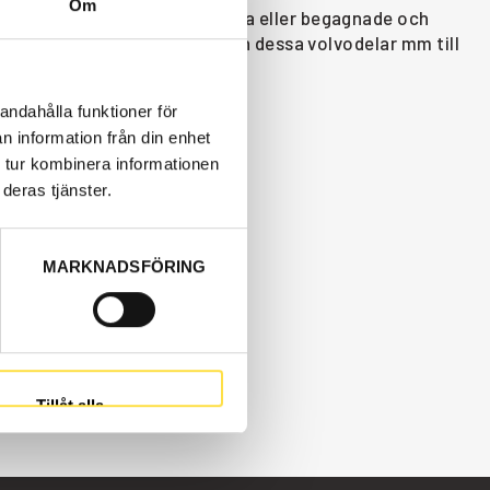
Om
rävmaskin EW200B finns som nya eller begagnade och
 Volvo Entreprenadmaskiner och dessa volvodelar mm till
andahålla funktioner för
n information från din enhet
 tur kombinera informationen
deras tjänster.
MARKNADSFÖRING
Tillåt alla