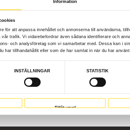
Information
delar hos oss på BA Trading. Våra Kraftöverföring till g
 original. Vi har volvodelar till kraftöverföring för alla
0B.
cookies
e för att anpassa innehållet och annonserna till användarna, tillh
vår trafik. Vi vidarebefordrar även sådana identifierare och anna
nnons- och analysföretag som vi samarbetar med. Dessa kan i sin
har tillhandahållit eller som de har samlat in när du har använt 
INSTÄLLNINGAR
STATISTIK
Tillåt urval