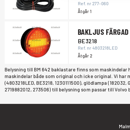
Ref. nr
277-060
Åtgår
1
BAKLJUS FÄRGAD
BE3218
Ref. nr
4803218LED
Åtgår
2
Belysning till BM 642 baklastare finns som maskindelar 
maskindelar både som original och icke original. Vi ha
(4803218LED, BE3218, 1230111500), glödlampa (182032, G
2719882012, 273506) till belysning som passar till Volvo
Malm