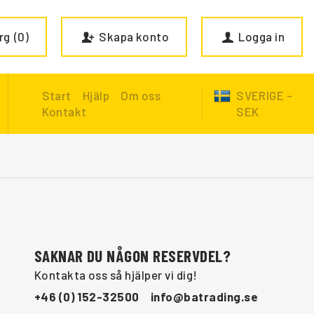
rg
0
Skapa konto
Logga in
Start
Hjälp
Om oss
SVERIGE -
Kontakt
SEK
SAKNAR DU NÅGON RESERVDEL?
Kontakta oss så hjälper vi dig!
+46 (0) 152-32500
info@batrading.se