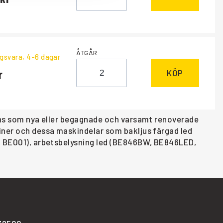
ÅTGÅR
ngsvara
, 4-6 dagar
KÖP
inns som nya eller begagnade och varsamt renoverade
kiner och dessa maskindelar som bakljus färgad led
1, BE001), arbetsbelysning led (BE846BW, BE846LED,