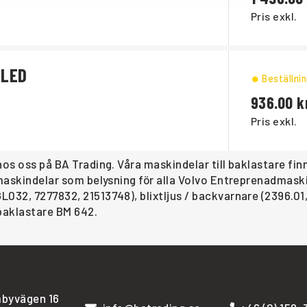
Pris exkl.
 LED
Beställni
936.00
Pris exkl.
hos oss på BA Trading. Våra maskindelar till baklastare f
r maskindelar som belysning för alla Volvo Entreprenadmas
L032, 7277832, 21513748), blixtljus / backvarnare (2396.0
 baklastare BM 642.
byvägen 16