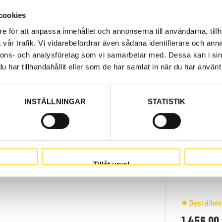
cookies
e för att anpassa innehållet och annonserna till användarna, tillh
vår trafik. Vi vidarebefordrar även sådana identifierare och anna
Beställni
nnons- och analysföretag som vi samarbetar med. Dessa kan i sin
210.00
har tillhandahållit eller som de har samlat in när du har använt 
Pris exkl.
INSTÄLLNINGAR
STATISTIK
CKVARNARE
Beställni
2 674.00
Pris exkl.
Tillåt urval
Beställni
1 456.00