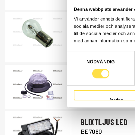
Åtgår
2
Denna webbplats använder 
Vi använder enhetsidentifierar
GLÖDLAMPA
sociala medier och analysera 
GL032
till de sociala medier och a
Ref. nr
182032
med annan information som du 
Till BE516 & BE049.
Åtgår
1
Samtyckesval
NÖDVÄNDIG
BLIXTLJUS / BA
BE001
Ref. nr
2396.01
Avvisa
Åtgår
1
BLIXTLJUS LED
BE7060