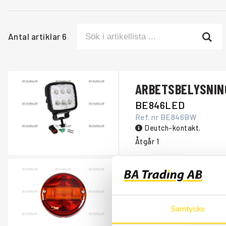
Antal artiklar
6
ARBETSBELYSNIN
BE846LED
Ref. nr
BE846BW
Deutch-kontakt.
Åtgår
1
BAKLYKTA
BE218
Ref. nr
4803218
Samtycke
Komplett, rund.