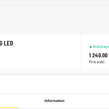
G LED
Webblage
1 240.00
Pris exkl.
Webblage
588.00
Information
Pris exkl.