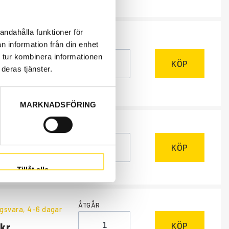
andahålla funktioner för
ÅTGÅR
n information från din enhet
ngsvara
, 4-6 dagar
 tur kombinera informationen
KÖP
deras tjänster.
MARKNADSFÖRING
ÅTGÅR
ngsvara
, 4-6 dagar
KÖP
Tillåt alla
ÅTGÅR
ngsvara
, 4-6 dagar
KÖP