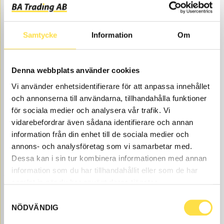
Filtrera & sortera
Antal artiklar 1
Samtycke
Information
Om
PLANETHÅLLARE SATS
Denna webbplats använder cookies
TR8727
Ref. nr
14528727
Vi använder enhetsidentifierare för att anpassa innehållet
Åtgår
1
och annonserna till användarna, tillhandahålla funktioner
för sociala medier och analysera vår trafik. Vi
ÅTGÅR
Beställningsvara
, 4-6 dagar
vidarebefordrar även sådana identifierare och annan
5 939.00
KÖP
information från din enhet till de sociala medier och
Pris exkl.
annons- och analysföretag som vi samarbetar med.
Dessa kan i sin tur kombinera informationen med annan
Kraftöverföring till EC180B grävmaskin finns som
information som du har tillhandahållit eller som de har
volvodelar hos oss på BA Trading. Våra Kraftöverföring
samlat in när du har använt deras tjänster.
till grävmaskin EC180B finns som nya eller begagnade
Samtyckesval
och varsamt renoverade volvodelar både som original
NÖDVÄNDIG
och icke original. Vi har volvodelar till kraftöverföring
för alla Volvo Entreprenadmaskiner och dessa