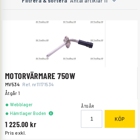
Filtrera & sortera
Antal artiklar 11
MOTORVÄRMARE 750W
MV534
Ref. nr
11171534
Åtgår
1
Webblager
ÅTGÅR
Hämtlager Boden
KÖP
1 225.00
Pris exkl.