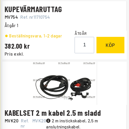
KUPEVÄRMARUTTAG
MV754
Ref. nr
11710754
Åtgår
1
ÅTGÅR
Beställningsvara
, 1-2 dagar
382.00
KÖP
Pris exkl.
KABELSET 2 m kabel 2.5 m sladd
MVK20
Ref.
MVK20
2 m instickskabel, 2,5 m
nr
anslutningskabel.