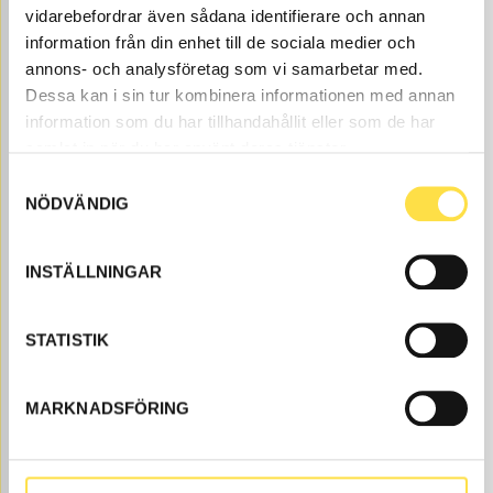
vidarebefordrar även sådana identifierare och annan
1 342.00
KÖP
information från din enhet till de sociala medier och
Pris exkl.
annons- och analysföretag som vi samarbetar med.
Dessa kan i sin tur kombinera informationen med annan
information som du har tillhandahållit eller som de har
samlat in när du har använt deras tjänster.
Samtyckesval
NÖDVÄNDIG
GRENUTTAG H
INSTÄLLNINGAR
GL2425
Ref. nr
GL2425
STATISTIK
Grenuttag H är det nya smarta grenuttaget som antingen gör
det möjligt att välja vilket håll man ska gå vidare med
skarvkablarna, alternativt så använder man den tredje
utgången till en Calix batteril
…
MARKNADSFÖRING
ÅTGÅR
Webblager
259.00
KÖP