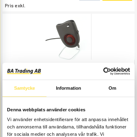
Pris exkl.
KUPÉVÄRMARE 1100W
GL8032
Ref. nr
GL8032
OBS! Vanlig 230 V kontakt. Kräver 10 A säkring i samband med
Samtycke
Information
Om
motorvärmare.
Wavelines fördelar är:
Låg ljudnivå
360° Vinklingsbart fäste med bajonettanslutning
Denna webbplats använder cookies
Golvstativ, Väggfäste och Quick clip ingår
Vi använder enhetsidentifierare för att anpassa innehållet
On/
…
och annonserna till användarna, tillhandahålla funktioner
ÅTGÅR
Webblager
för sociala medier och analysera vår trafik. Vi