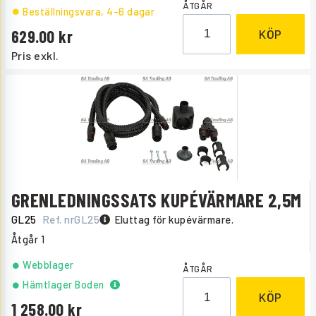
ÅTGÅR
Beställningsvara
, 4-6 dagar
629.00
KÖP
Pris exkl.
GRENLEDNINGSSATS KUPÉVÄRMARE 2,5M
GL25
Ref. nr
GL25
Eluttag för kupévärmare.
Åtgår
1
Webblager
ÅTGÅR
Hämtlager Boden
KÖP
1 258.00