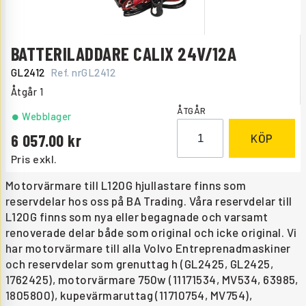
BATTERILADDARE CALIX 24V/12A
GL2412
Ref. nr
GL2412
Åtgår
1
ÅTGÅR
Webblager
6 057.00
KÖP
Pris exkl.
Motorvärmare till L120G hjullastare finns som
reservdelar hos oss på BA Trading. Våra reservdelar till
L120G finns som nya eller begagnade och varsamt
renoverade delar både som original och icke original. Vi
har motorvärmare till alla Volvo Entreprenadmaskiner
och reservdelar som grenuttag h (GL2425, GL2425,
1762425), motorvärmare 750w (11171534, MV534, 63985,
1805800), kupevärmaruttag (11710754, MV754),