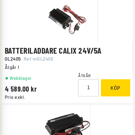
BATTERILADDARE CALIX 24V/5A
GL2405
Ref. nr
GL2405
Åtgår
1
ÅTGÅR
Webblager
4 589.00
KÖP
Pris exkl.