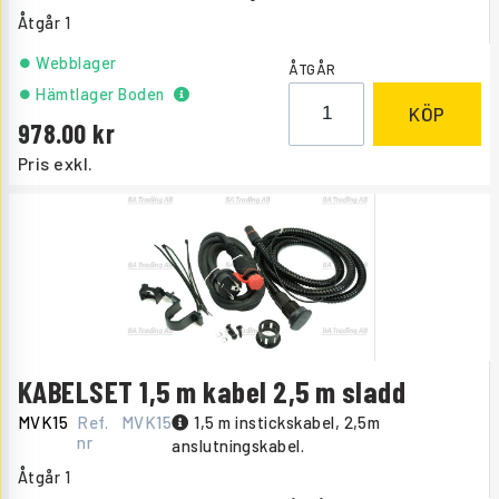
Åtgår
1
Webblager
ÅTGÅR
Hämtlager Boden
KÖP
978.00
Pris exkl.
KABELSET 1,5 m kabel 2,5 m sladd
MVK15
Ref.
MVK15
1,5 m instickskabel, 2,5m
nr
anslutningskabel.
Åtgår
1