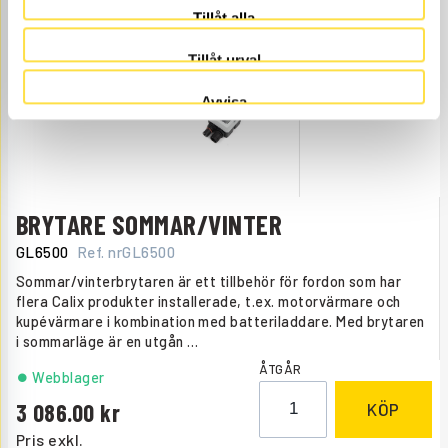
Tillåt alla
Pris exkl.
Tillåt urval
Avvisa
BRYTARE SOMMAR/VINTER
GL6500
Ref. nr
GL6500
Sommar/vinterbrytaren är ett tillbehör för fordon som har
flera Calix produkter installerade, t.ex. motorvärmare och
kupévärmare i kombination med batteriladdare. Med brytaren
i sommarläge är en utgån
…
ÅTGÅR
Webblager
3 086.00
KÖP
Pris exkl.