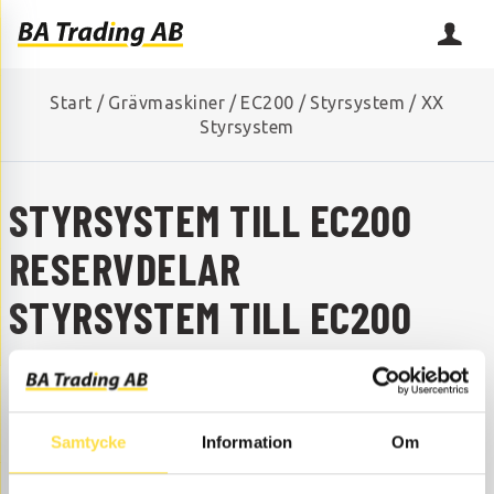
Start
/
Grävmaskiner
/
EC200
/
Styrsystem
/
XX
Styrsystem
STYRSYSTEM TILL EC200
RESERVDELAR
STYRSYSTEM TILL EC200
SAKNAR DU NÅGON RESERVDEL?
Kontakta oss så hjälper vi dig!
+46 (0) 152-32500
info@batrading.se
Samtycke
Information
Om
Styrsystem till EC200 grävmaskin finns som