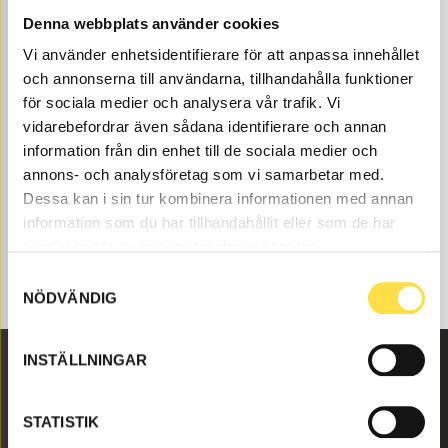
reservdelar hos oss på BA Trading. Våra reservdelar till
Denna webbplats använder cookies
EC200 finns som nya eller begagnade och varsamt
Vi använder enhetsidentifierare för att anpassa innehållet
renoverade delar både som original och icke original. Vi
och annonserna till användarna, tillhandahålla funktioner
har styrsystem till alla Volvo Entreprenadmaskiner och
reservdelar som till styrsystem som passar till Volvo
för sociala medier och analysera vår trafik. Vi
grävmaskin EC200.
vidarebefordrar även sådana identifierare och annan
information från din enhet till de sociala medier och
annons- och analysföretag som vi samarbetar med.
Dessa kan i sin tur kombinera informationen med annan
information som du har tillhandahållit eller som de har
samlat in när du har använt deras tjänster.
Samtyckesval
NÖDVÄNDIG
INSTÄLLNINGAR
Malmbyvägen 16
STATISTIK
645 47 Strängnäs