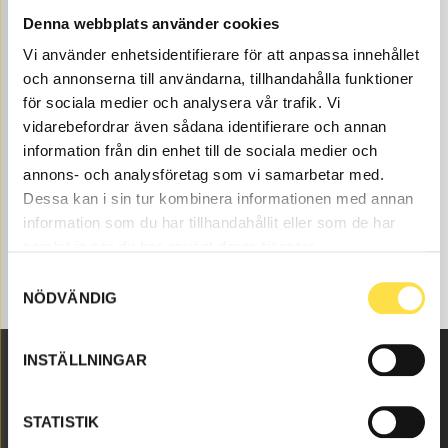
Denna webbplats använder cookies
Insugssystem till BM 5350 S/N -1616 dumper finns som
maskindelar hos oss på BA Trading. Våra maskindelar
Vi använder enhetsidentifierare för att anpassa innehållet
till dumper finns som nya eller begagnade och varsamt
och annonserna till användarna, tillhandahålla funktioner
renoverade maskindelar både som original och icke
för sociala medier och analysera vår trafik. Vi
original. Vi har maskindelar som insugssystem för alla
vidarebefordrar även sådana identifierare och annan
Volvo Entreprenadmaskiner och dessa maskindelar
information från din enhet till de sociala medier och
som till insugssystem som passar till Volvo dumper BM
annons- och analysföretag som vi samarbetar med.
5350 S/N -1616.
Dessa kan i sin tur kombinera informationen med annan
information som du har tillhandahållit eller som de har
samlat in när du har använt deras tjänster.
Samtyckesval
NÖDVÄNDIG
INSTÄLLNINGAR
Malmbyvägen 16
STATISTIK
645 47 Strängnäs