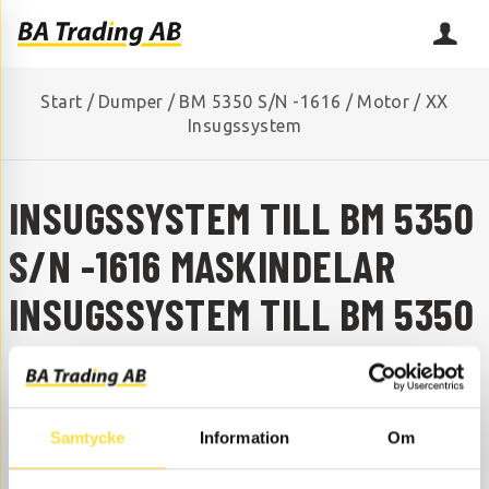
Start
/
Dumper
/
BM 5350 S/N -1616
/
Motor
/
XX
Insugssystem
INSUGSSYSTEM TILL BM 5350
S/N -1616 MASKINDELAR
INSUGSSYSTEM TILL BM 5350
S/N -1616
SAKNAR DU NÅGON RESERVDEL?
Samtycke
Information
Om
Kontakta oss så hjälper vi dig!
+46 (0) 152-32500
info@batrading.se