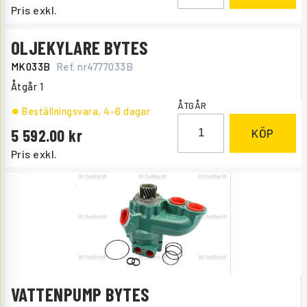
Pris exkl.
OLJEKYLARE BYTES
MK033B
Ref. nr
4777033B
Åtgår
1
ÅTGÅR
Beställningsvara
, 4-6 dagar
5 592.00
KÖP
Pris exkl.
VATTENPUMP BYTES