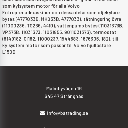
som kylsystem motor för alla Volvo
Entreprenadmaskiner och dessa delar som oljekylare
bytes (4777033B, MK033B, 4777033), tätningsring övre
(11000236, TG236, 4410), vattenpump bytes (11031373B,
VP373B, 11031373, 11031855, 9011031373), termostat
(8149182, GI182, 11000237, 1544683, 1676306, 182), till
kylsystem motor som passar till Volvo hjullastare
L150D.
Malmbyvägen 16
645 47 Strängnäs
info@batrading.se