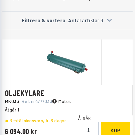
Filtrera & sortera
Antal artiklar 6
OLJEKYLARE
MK033
Ref. nr
4777033
Motor.
Åtgår
1
ÅTGÅR
Beställningsvara
, 4-6 dagar
6 094.00
KÖP