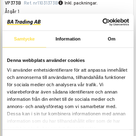
VP373B
Ref. nr
11031373B
Inkl. packningar.
Åtgår
1
ÅTGÅR
Beställningsvara
, 4-6 dagar
4 410.00
KÖP
Samtycke
Information
Om
Pris exkl.
Denna webbplats använder cookies
Vi använder enhetsidentifierare för att anpassa innehållet
och annonserna till användarna, tillhandahålla funktioner
för sociala medier och analysera vår trafik. Vi
vidarebefordrar även sådana identifierare och annan
information från din enhet till de sociala medier och
TERMOSTAT
annons- och analysföretag som vi samarbetar med.
GI182
Ref.
8149182
TG710 & TG236 åtgår vid
Passar
Dessa kan i sin tur kombinera informationen med annan
nr
byte av termostat.
vattenpump.
information som du har tillhandahållit eller som de har
Åtgår
1
samlat in när du har använt deras tjänster.
ÅTGÅR