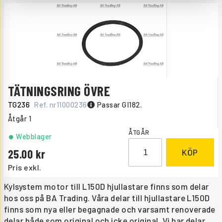
TÄTNINGSRING ÖVRE
TG236
Ref. nr
11000236
Passar GI182.
Åtgår
1
ÅTGÅR
Webblager
25.00
KÖP
Pris exkl.
Kylsystem motor till L150D hjullastare finns som delar
hos oss på BA Trading. Våra delar till hjullastare L150D
finns som nya eller begagnade och varsamt renoverade
delar både som original och icke original. Vi har delar