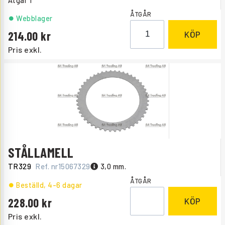
Åtgår
1
ÅTGÅR
Webblager
214.00
KÖP
Pris exkl.
STÅLLAMELL
TR329
Ref. nr
15067329
3,0 mm.
ÅTGÅR
Beställd
, 4-6 dagar
228.00
KÖP
Pris exkl.