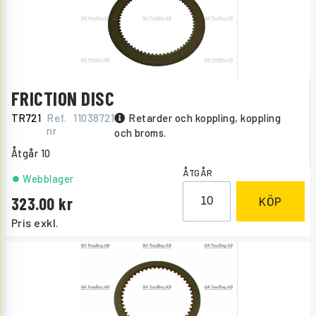
FRICTION DISC
TR721
Ref.
11038721
Retarder och koppling, koppling
nr
och broms.
Åtgår
10
ÅTGÅR
Webblager
323.00
KÖP
Pris exkl.