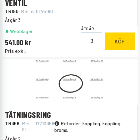
VENTIL
TR190
Ref. nr
11145190
Åtgår
3
ÅTGÅR
Webblager
541.00
KÖP
Pris exkl.
TÄTNINGSRING
TR356
Ref.
17210356
Retarder-koppling, koppling-
nr
broms.
Åtgår
2