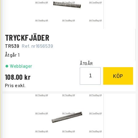
TRYCKFJÄDER
TR539
Ref. nr
1656539
Åtgår
1
ÅTGÅR
Webblager
108.00
KÖP
Pris exkl.