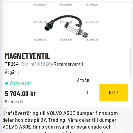
MAGNETVENTIL
TR264
Ref. nr
11038264
Retarderventil
Åtgår
1
ÅTGÅR
Webblager
5 704.00
KÖP
Pris exkl.
Kraftöverföring till VOLVO A30E dumper finns som
delar hos oss på BA Trading. Våra delar till dumper
VOLVO A30E finns som nya eller begagnade och