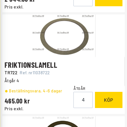
Pris exkl.
FRIKTIONSLAMELL
TR722
Ref. nr
11038722
Åtgår
4
ÅTGÅR
Beställningsvara
, 4-6 dagar
465.00
KÖP
Pris exkl.