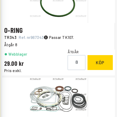
O-RING
TR343
Ref. nr
967343
Passar TK107.
Åtgår
8
ÅTGÅR
Webblager
29.00
KÖP
Pris exkl.