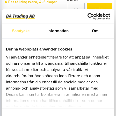
Beställningsvara
, 4-6 dagar
7.00
KÖP
Pris exkl.
Samtycke
Information
Om
Denna webbplats använder cookies
Vi använder enhetsidentifierare för att anpassa innehållet
och annonserna till användarna, tillhandahålla funktioner
SIL
för sociala medier och analysera vår trafik. Vi
vidarebefordrar även sådana identifierare och annan
TR301
Ref. nr
1656301
information från din enhet till de sociala medier och
Åtgår
1
annons- och analysföretag som vi samarbetar med.
ÅTGÅR
Dessa kan i sin tur kombinera informationen med annan
Webblager
information som du har tillhandahållit eller som de har
812.00
KÖP
samlat in när du har använt deras tjänster.
Pris exkl.
Samtyckesval