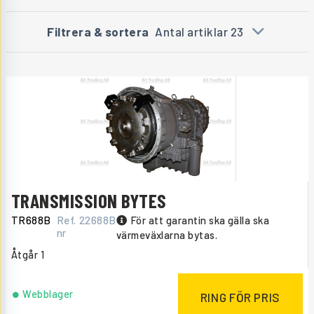
Filtrera & sortera
Antal artiklar 23
TRANSMISSION BYTES
TR688B
Ref.
22688B
För att garantin ska gälla ska
nr
värmeväxlarna bytas.
Åtgår
1
Webblager
RING FÖR PRIS