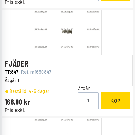
Pris exkl.
FJÄDER
TR847
Ref. nr
1650847
Åtgår
1
ÅTGÅR
Beställd
, 4-6 dagar
168.00
KÖP
Pris exkl.