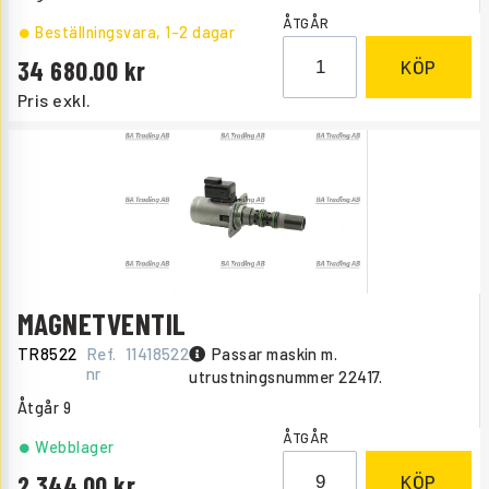
ÅTGÅR
Beställningsvara
, 1-2 dagar
34 680.00
KÖP
Pris exkl.
MAGNETVENTIL
TR8522
Ref.
11418522
Passar maskin m.
nr
utrustningsnummer 22417.
Åtgår
9
ÅTGÅR
Webblager
2 344.00
KÖP