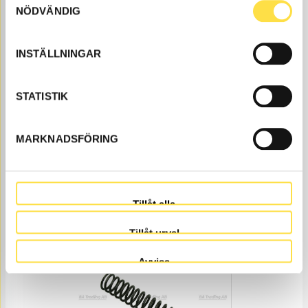
NÖDVÄNDIG
INSTÄLLNINGAR
STATISTIK
FILTERPATRON
MARKNADSFÖRING
FI607
Ref. nr
11448509
Åtgår
2
ÅTGÅR
Webblager
Tillåt alla
574.00
KÖP
Tillåt urval
Pris exkl.
Avvisa