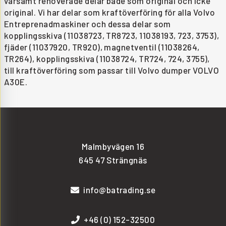
varsamt renoverade delar både som original och icke
original. Vi har delar som kraftöverföring för alla Volvo
Entreprenadmaskiner och dessa delar som
kopplingsskiva (11038723, TR8723, 11038193, 723, 3753),
fjäder (11037920, TR920), magnetventil (11038264,
TR264), kopplingsskiva (11038724, TR724, 724, 3755),
till kraftöverföring som passar till Volvo dumper VOLVO
A30E.
Malmbyvägen 16
645 47 Strängnäs
info@batrading.se
+46 (0) 152-32500