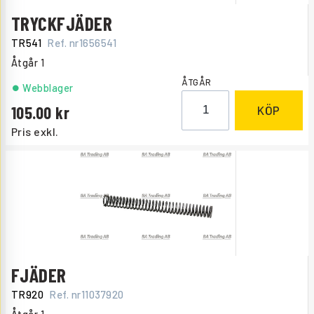
TRYCKFJÄDER
TR541
Ref. nr
1656541
Åtgår
1
ÅTGÅR
Webblager
105.00
KÖP
Pris exkl.
FJÄDER
TR920
Ref. nr
11037920