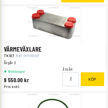
VÄRMEVÄXLARE
TK107
Ref. nr
11110107
Åtgår
2
ÅTGÅR
Webblager
9 550.00
KÖP
Pris exkl.