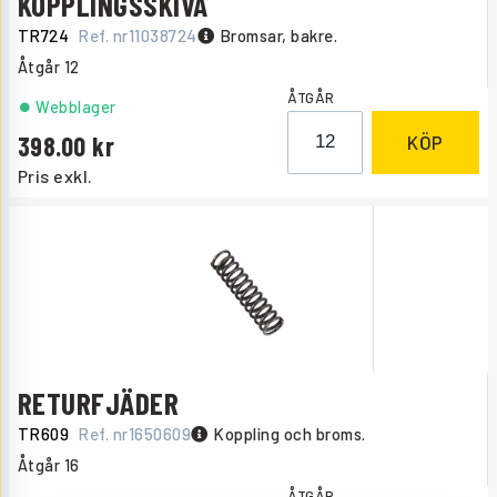
KOPPLINGSSKIVA
TR724
Ref. nr
11038724
Bromsar, bakre.
Åtgår
12
ÅTGÅR
Webblager
398.00
KÖP
Pris exkl.
RETURFJÄDER
TR609
Ref. nr
1650609
Koppling och broms.
Åtgår
16
ÅTGÅR