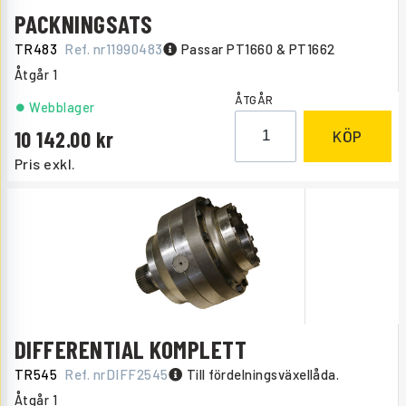
PACKNINGSATS
TR483
Ref. nr
11990483
Passar PT1660 & PT1662
Åtgår
1
ÅTGÅR
Webblager
10 142.00
KÖP
Pris exkl.
DIFFERENTIAL KOMPLETT
TR545
Ref. nr
DIFF2545
Till fördelningsväxellåda.
Åtgår
1