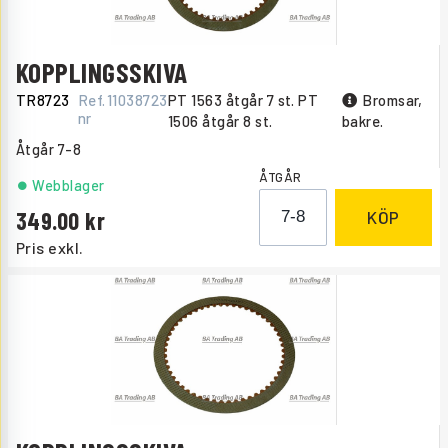
KOPPLINGSSKIVA
TR8723
Ref.
11038723
PT 1563 åtgår 7 st. PT
Bromsar,
nr
1506 åtgår 8 st.
bakre.
Åtgår
7-8
ÅTGÅR
Webblager
349.00
KÖP
Pris exkl.