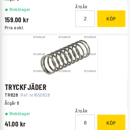
ÅTGÅR
Webblager
159.00
KÖP
Pris exkl.
TRYCKFJÄDER
TR828
Ref. nr
1650828
Åtgår
8
ÅTGÅR
Webblager
41.00
KÖP