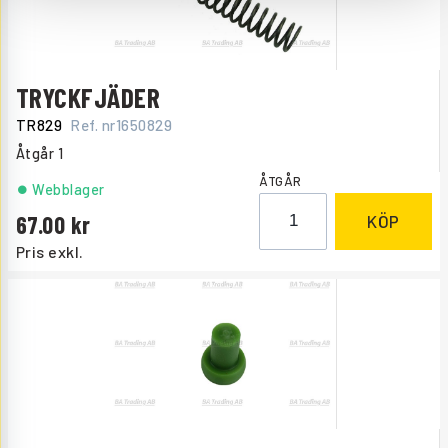
TRYCKFJÄDER
TR829
Ref. nr
1650829
Åtgår
1
ÅTGÅR
Webblager
67.00
KÖP
Pris exkl.