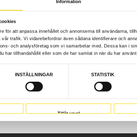
Information
 hos oss på BA Trading. Våra reservdelar till BM 861 6X4 
stem till alla Volvo Entreprenadmaskiner och reservdelar so
cookies
e för att anpassa innehållet och annonserna till användarna, tillh
vår trafik. Vi vidarebefordrar även sådana identifierare och anna
nnons- och analysföretag som vi samarbetar med. Dessa kan i sin
har tillhandahållit eller som de har samlat in när du har använt 
INSTÄLLNINGAR
STATISTIK
Tillåt urval