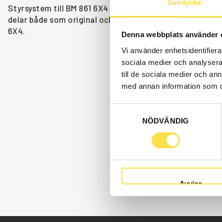
Samtycke
Styrsystem till BM 861 6X4 dumper finns som reservdelar
delar både som original och icke original. Vi har styrsy
6X4.
Denna webbplats använder 
Vi använder enhetsidentifierar
sociala medier och analysera 
till de sociala medier och a
med annan information som du 
Samtyckesval
NÖDVÄNDIG
Avvisa