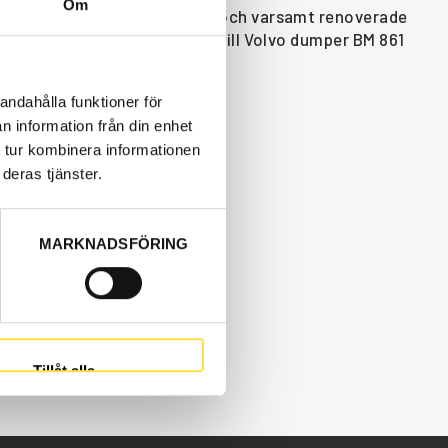
Om
finns som nya eller begagnade och varsamt renoverade
m till styrsystem som passar till Volvo dumper BM 861
andahålla funktioner för
n information från din enhet
 tur kombinera informationen
deras tjänster.
MARKNADSFÖRING
Tillåt alla