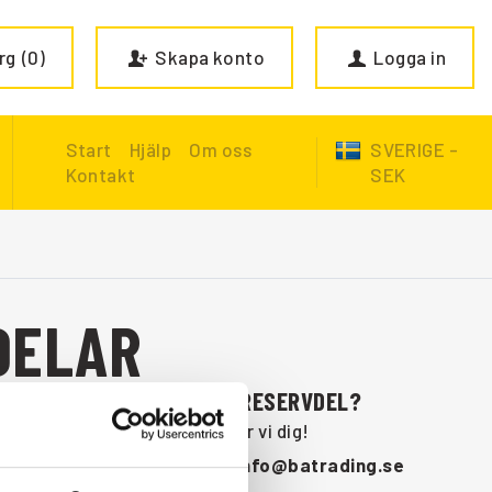
rg
0
Skapa konto
Logga in
Start
Hjälp
Om oss
SVERIGE -
Kontakt
SEK
DELAR
SAKNAR DU NÅGON RESERVDEL?
Kontakta oss så hjälper vi dig!
+46 (0) 152-32500
info@batrading.se