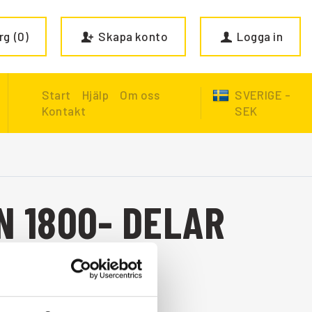
rg
0
Skapa konto
Logga in
Start
Hjälp
Om oss
SVERIGE -
Kontakt
SEK
N 1800- DELAR
N 1800-