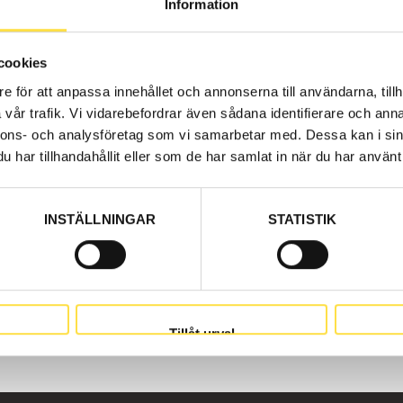
Information
cookies
som delar hos oss på BA Trading. Våra delar till dumper 
e för att anpassa innehållet och annonserna till användarna, tillh
 original. Vi har delar som strömbrytare för alla Volvo En
vår trafik. Vi vidarebefordrar även sådana identifierare och anna
6 S/N 1800-.
nnons- och analysföretag som vi samarbetar med. Dessa kan i sin
har tillhandahållit eller som de har samlat in när du har använt 
INSTÄLLNINGAR
STATISTIK
Tillåt urval