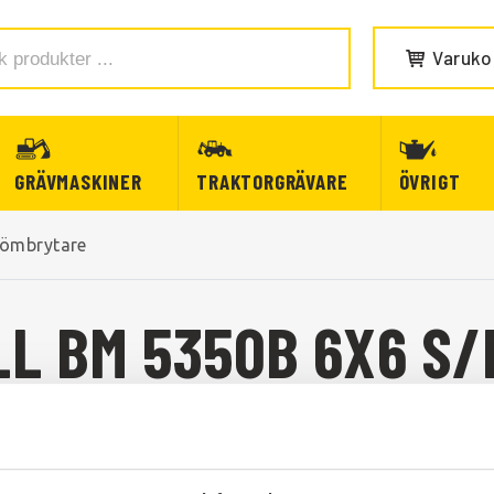
Varuko
GRÄVMASKINER
TRAKTORGRÄVARE
ÖVRIGT
römbrytare
L BM 5350B 6X6 S/
L BM 5350B 6X6 S/