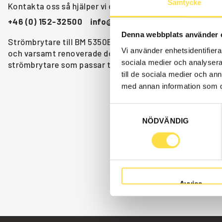
Samtycke
Kontakta oss så hjälper vi dig!
+46 (0) 152-32500
info@batrading.se
Denna webbplats använder 
Strömbrytare till BM 5350B 6X6 S/N 1800- dumper finns 
Vi använder enhetsidentifierar
och varsamt renoverade delar både som original och icke
sociala medier och analysera 
strömbrytare som passar till Volvo dumper BM 5350B 6X
till de sociala medier och a
med annan information som du 
Samtyckesval
NÖDVÄNDIG
Avvisa