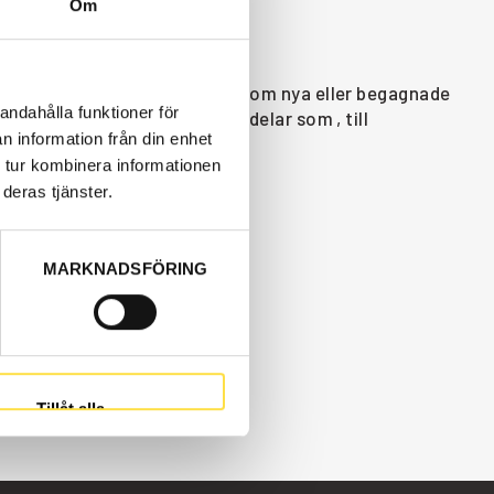
Om
BM 5350B 6X6 S/N 1800- finns som nya eller begagnade
andahålla funktioner för
treprenadmaskiner och dessa delar som , till
n information från din enhet
 tur kombinera informationen
deras tjänster.
MARKNADSFÖRING
Tillåt alla