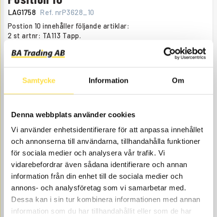
LAG1758
Ref. nr
P3628_10
Postion 10 innehåller följande artiklar:
2 st artnr: TA113 Tapp.
2 st artnr: LA0159 Bussning.
Åtgår
1
ÅTGÅR
Beställningsvara
, dagar
Samtycke
Information
Om
4 824.00
KÖP
Pris exkl.
Denna webbplats använder cookies
Vi använder enhetsidentifierare för att anpassa innehållet
och annonserna till användarna, tillhandahålla funktioner
för sociala medier och analysera vår trafik. Vi
vidarebefordrar även sådana identifierare och annan
information från din enhet till de sociala medier och
annons- och analysföretag som vi samarbetar med.
TAPP
Dessa kan i sin tur kombinera informationen med annan
information som du har tillhandahållit eller som de har
TA113
Ref. nr
6614113