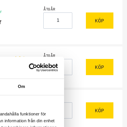
ÅTGÅR
r
KÖP
ÅTGÅR
ngsvara
, 1-2 dagar
KÖP
Om
ÅTGÅR
r
KÖP
andahålla funktioner för
n information från din enhet