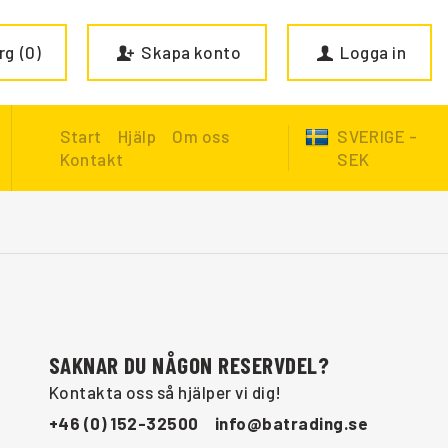
rg
0
Skapa konto
Logga in
Start
Hjälp
Om oss
SVERIGE -
Kontakt
SEK
SAKNAR DU NÅGON RESERVDEL?
Kontakta oss så hjälper vi dig!
+46 (0) 152-32500
info@batrading.se