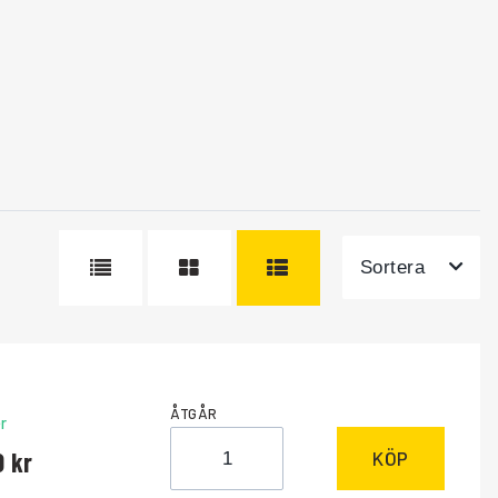
Sortera
ÅTGÅR
r
0
KÖP