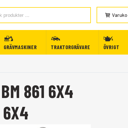
Varuko
GRÄVMASKINER
TRAKTORGRÄVARE
ÖVRIGT
 BM 861 6X4
 6X4