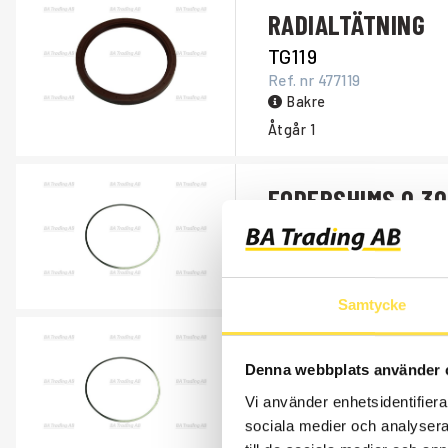
RADIALTÄTNING
TG119
Ref. nr
477119
Bakre
Åtgår
1
FODERSHIMS 0,30
MR395
Ref. nr
465395
Åtgår
1
Samtycke
FODERSHIMS 0,2
Denna webbplats använder 
MR5394
Vi använder enhetsidentifierar
Ref. nr
465394
sociala medier och analysera 
Åtgår
1