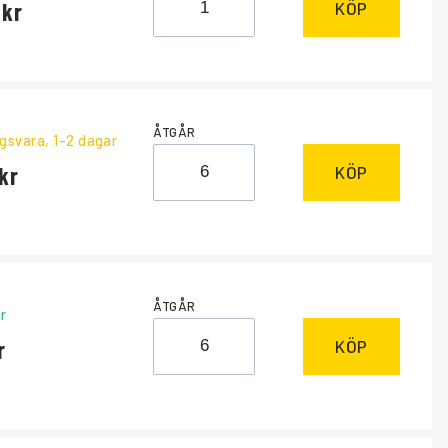
KÖP
ÅTGÅR
ngsvara
, 1-2 dagar
KÖP
ÅTGÅR
r
KÖP