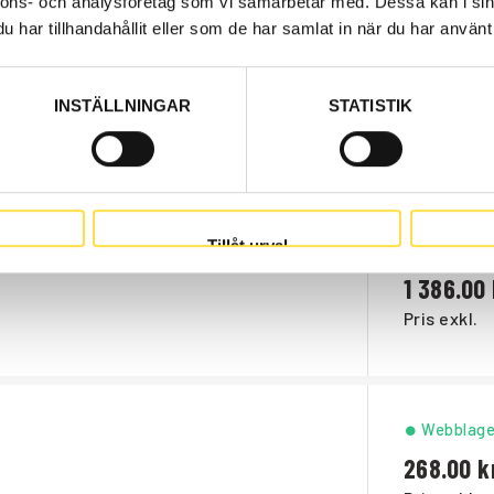
nnons- och analysföretag som vi samarbetar med. Dessa kan i sin
har tillhandahållit eller som de har samlat in när du har använt 
Beställni
1 625.00
INSTÄLLNINGAR
STATISTIK
Pris exkl.
Tillåt urval
Beställni
1 386.00
Pris exkl.
Webblage
268.00