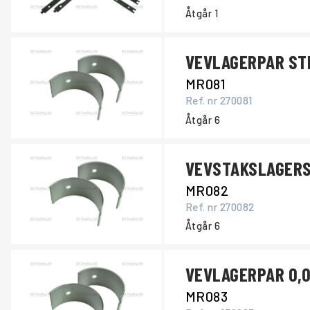
Åtgår
1
VEVLAGERPAR ST
MR081
Ref. nr
270081
Åtgår
6
VEVSTAKSLAGERS
MR082
Ref. nr
270082
Åtgår
6
VEVLAGERPAR 0,0
MR083