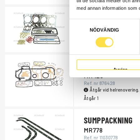
till de sociala medier och a
med annan information som du 
SOTNINGSSATS
Samtyckesval
SOT60
NÖDVÄNDIG
Ref. nr
SOT60
Åtgår
1
PACKNINGSATS
Avvisa
MR428
Ref. nr
876428
Åtgår vid helrenovering.
Åtgår
1
SUMPPACKNING
MR778
Ref. nr
11030778