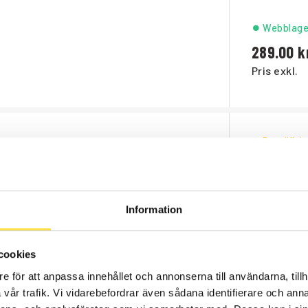
Webblage
289.00
Pris exkl.
Beställni
87.00
Pris exkl.
Information
0
Webblage
cookies
64.00
e för att anpassa innehållet och annonserna till användarna, tillh
Pris exkl.
vår trafik. Vi vidarebefordrar även sådana identifierare och anna