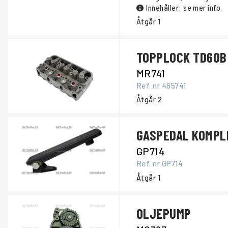
Innehåller: se mer info.
Åtgår
1
TOPPLOCK TD60B
MR741
Ref. nr
465741
Åtgår
2
GASPEDAL KOMPL
GP714
Ref. nr
GP714
Åtgår
1
OLJEPUMP