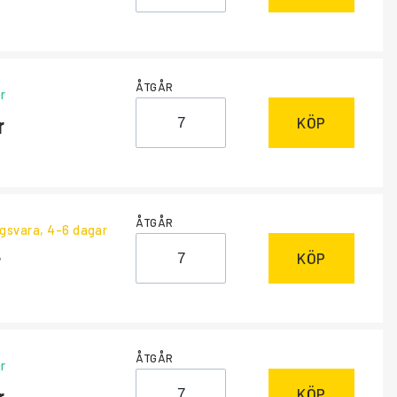
ÅTGÅR
r
KÖP
ÅTGÅR
ngsvara
, 4-6 dagar
KÖP
ÅTGÅR
r
KÖP