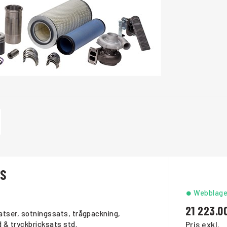
TS
Webblage
21 223.0
satser, sotningssats, trågpackning,
 & tryckbricksats std.
Pris exkl.