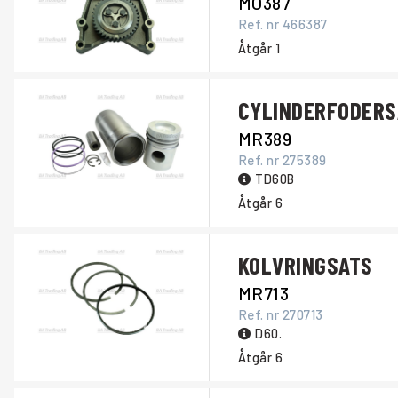
MO387
Ref. nr
466387
Åtgår
1
CYLINDERFODERS
MR389
Ref. nr
275389
TD60B
Åtgår
6
KOLVRINGSATS
MR713
Ref. nr
270713
D60.
Åtgår
6