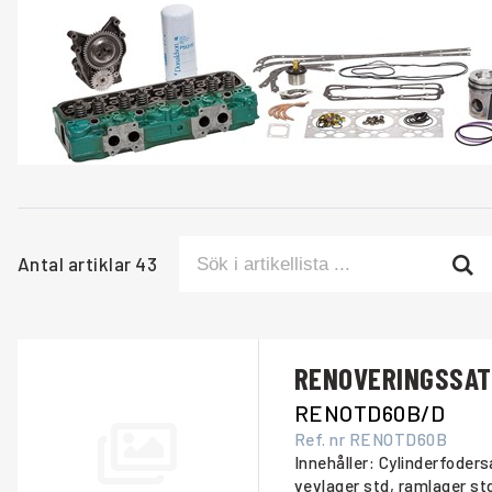
Antal artiklar
43
RENOVERINGSSA
RENOTD60B/D
Ref. nr
RENOTD60B
Innehåller: Cylinderfoder
vevlager std, ramlager std