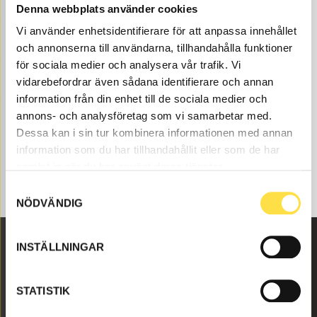
finns som nya eller begagnade och varsamt renoverade
Denna webbplats använder cookies
maskindelar både som original och icke original. Vi har
Vi använder enhetsidentifierare för att anpassa innehållet
maskindelar som färg för alla Volvo
och annonserna till användarna, tillhandahålla funktioner
Entreprenadmaskiner och dessa maskindelar som till
för sociala medier och analysera vår trafik. Vi
färg som passar till Volvo grävmaskin EC340D.
vidarebefordrar även sådana identifierare och annan
information från din enhet till de sociala medier och
annons- och analysföretag som vi samarbetar med.
Dessa kan i sin tur kombinera informationen med annan
information som du har tillhandahållit eller som de har
samlat in när du har använt deras tjänster.
Samtyckesval
NÖDVÄNDIG
INSTÄLLNINGAR
Malmbyvägen 16
645 47 Strängnäs
STATISTIK