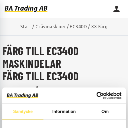
Start
/
Grävmaskiner
/
EC340D
/
XX Färg
FÄRG TILL EC340D
MASKINDELAR
FÄRG TILL EC340D
SAKNAR DU NÅGON RESERVDEL?
Kontakta oss så hjälper vi dig!
+46 (0) 152-32500
info@batrading.se
Samtycke
Information
Om
Färg till EC340D grävmaskin finns som maskindelar hos
oss på BA Trading. Våra maskindelar till grävmaskin