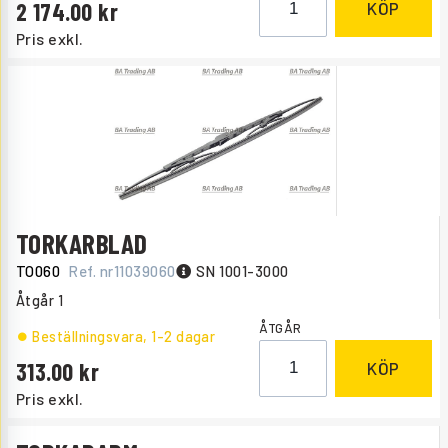
2 174.00
KÖP
Pris exkl.
TORKARBLAD
TO060
Ref. nr
11039060
SN 1001-3000
Åtgår
1
ÅTGÅR
Beställningsvara
, 1-2 dagar
313.00
KÖP
Pris exkl.