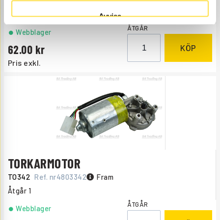
PA924
Ref. nr
11006924
Passar EL834.
Åtgår
1
Avvisa
ÅTGÅR
Webblager
62.00
KÖP
Pris exkl.
TORKARMOTOR
TO342
Ref. nr
4803342
Fram
Åtgår
1
ÅTGÅR
Webblager