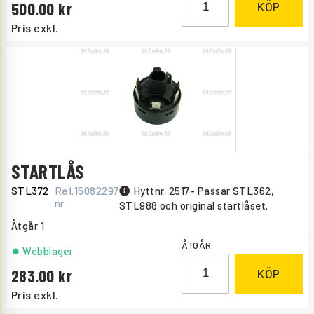
500.00
KÖP
Pris exkl.
STARTLÅS
STL372
Ref.
15082297
Hyttnr. 2517- Passar STL362,
nr
STL988 och original startlåset.
Åtgår
1
ÅTGÅR
Webblager
283.00
KÖP
Pris exkl.