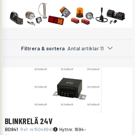
Filtrera & sortera
Antal artiklar 11
BLINKRELÄ 24V
BD941
Ref. nr
15048941
Hyttnr. 1694-