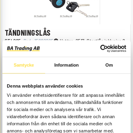
TÄNDNINGSLÅS
STL295
Ref.
15082295
Hyttnr: 2517-Startlås inklusive 2
nr
nycklar.
Åtgår
1
ÅTGÅR
Samtycke
Information
Om
Webblager
453.00
KÖP
Pris exkl.
Denna webbplats använder cookies
Vi använder enhetsidentifierare för att anpassa innehållet
och annonserna till användarna, tillhandahålla funktioner
för sociala medier och analysera vår trafik. Vi
vidarebefordrar även sådana identifierare och annan
information från din enhet till de sociala medier och
annons- och analysföretag som vi samarbetar med.