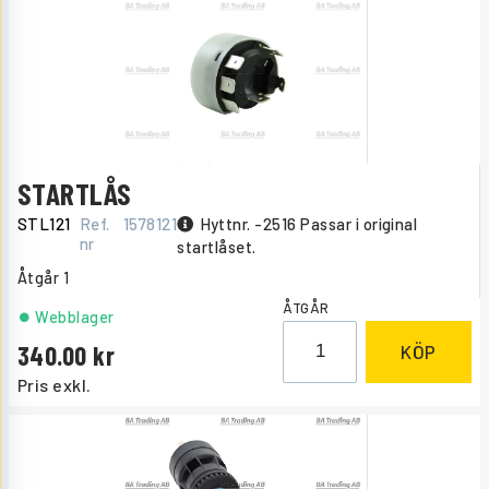
STARTLÅS
STL121
Ref.
1578121
Hyttnr. -2516 Passar i original
nr
startlåset.
Åtgår
1
ÅTGÅR
Webblager
340.00
KÖP
Pris exkl.