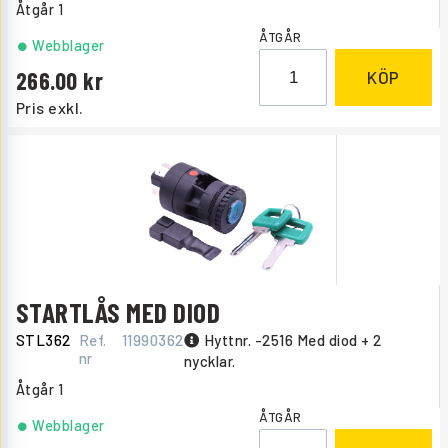
Åtgår
1
ÅTGÅR
Webblager
266.00
KÖP
Pris exkl.
STARTLÅS MED DIOD
STL362
Ref.
11990362
Hyttnr. -2516 Med diod + 2
nr
nycklar.
Åtgår
1
ÅTGÅR
Webblager