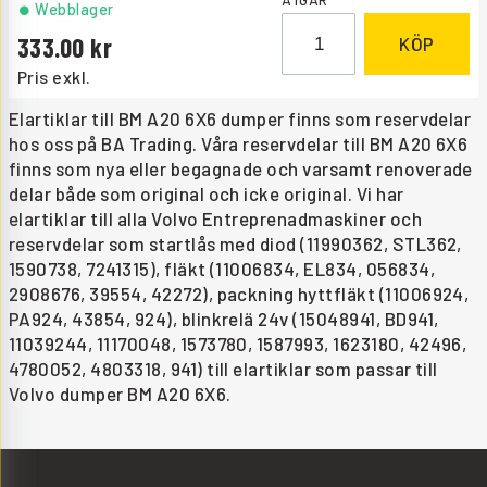
ÅTGÅR
Webblager
333.00
KÖP
Pris exkl.
Elartiklar till BM A20 6X6 dumper finns som reservdelar
hos oss på BA Trading. Våra reservdelar till BM A20 6X6
finns som nya eller begagnade och varsamt renoverade
delar både som original och icke original. Vi har
elartiklar till alla Volvo Entreprenadmaskiner och
reservdelar som startlås med diod (11990362, STL362,
1590738, 7241315), fläkt (11006834, EL834, 056834,
2908676, 39554, 42272), packning hyttfläkt (11006924,
PA924, 43854, 924), blinkrelä 24v (15048941, BD941,
11039244, 11170048, 1573780, 1587993, 1623180, 42496,
4780052, 4803318, 941) till elartiklar som passar till
Volvo dumper BM A20 6X6.