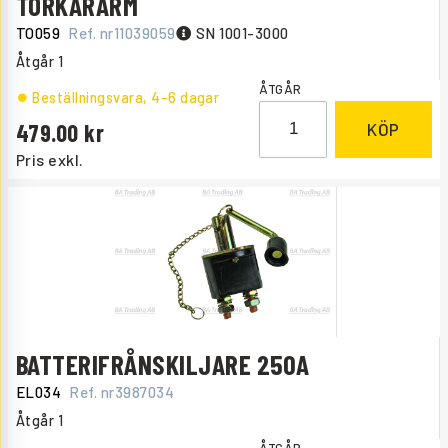
TORKARARM
TO059
Ref. nr
11039059
SN 1001-3000
Åtgår
1
ÅTGÅR
Beställningsvara
, 4-6 dagar
479.00
KÖP
Pris exkl.
BATTERIFRÅNSKILJARE 250A
EL034
Ref. nr
3987034
Åtgår
1