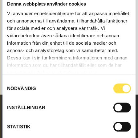
som nya eller begagnade och varsamt renoverade delar
Denna webbplats använder cookies
både som original och icke original. Vi har delar som
Vi använder enhetsidentifierare för att anpassa innehållet
strömbrytare för alla Volvo Entreprenadmaskiner och
och annonserna till användarna, tillhandahålla funktioner
dessa delar som , till strömbrytare som passar till Volvo
för sociala medier och analysera vår trafik. Vi
hjullastare L180F.
vidarebefordrar även sådana identifierare och annan
information från din enhet till de sociala medier och
annons- och analysföretag som vi samarbetar med.
Dessa kan i sin tur kombinera informationen med annan
information som du har tillhandahållit eller som de har
samlat in när du har använt deras tjänster.
Samtyckesval
NÖDVÄNDIG
INSTÄLLNINGAR
Malmbyvägen 16
645 47 Strängnäs
STATISTIK