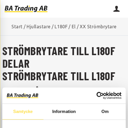
Start
/
Hjullastare
/
L180F
/
El
/
XX Strömbrytare
STRÖMBRYTARE TILL L180F
DELAR
STRÖMBRYTARE TILL L180F
SAKNAR DU NÅGON RESERVDEL?
Kontakta oss så hjälper vi dig!
+46 (0) 152-32500
info@batrading.se
Samtycke
Information
Om
Strömbrytare till L180F hjullastare finns som delar hos
oss på BA Trading. Våra delar till hjullastare L180F finns