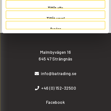
och dessa delar som kilremsats (966993, DR993,
Tillåt alla
950825, 952144, 958369, 976494), kilremsats (966999,
DR999, 999), till drivremmar som passar till Volvo
Tillåt urval
baklastare BM 642.
Avvisa
Malmbyvägen 16
645 47 Strängnäs
info@batrading.se
+46 (0) 152-32500
Facebook