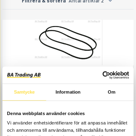
Filtrera & sortera
Antal artiklar 2
KILREMSATS
DR993
Ref. nr
966993
MO -61760. Vattenpump/fläkt.
Åtgår
1
Samtycke
Information
Om
ÅTGÅR
Webblager
249.00
KÖP
Denna webbplats använder cookies
Pris exkl.
Vi använder enhetsidentifierare för att anpassa innehållet
och annonserna till användarna, tillhandahålla funktioner