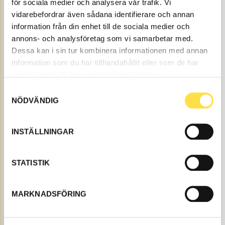
för sociala medier och analysera vår trafik. Vi
vidarebefordrar även sådana identifierare och annan
information från din enhet till de sociala medier och
annons- och analysföretag som vi samarbetar med.
Dessa kan i sin tur kombinera informationen med annan
information som du har tillhandahållit eller som de har
KILREMSATS
samlat in när du har använt deras tjänster.
Samtyckesval
DR999
Ref. nr
966999
MO 61761- Vattenpump/fläkt.
NÖDVÄNDIG
Åtgår
1
ÅTGÅR
Webblager
INSTÄLLNINGAR
338.00
KÖP
Pris exkl.
STATISTIK
Drivremmar till BM 642 baklastare finns som delar hos
oss på BA Trading. Våra delar till baklastare BM 642
MARKNADSFÖRING
finns som nya eller begagnade och varsamt renoverade
delar både som original och icke original. Vi har delar
som drivremmar för alla Volvo Entreprenadmaskiner