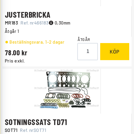
JUSTERBRICKA
MR183
Ref. nr
466183
0,30mm
Åtgår
1
ÅTGÅR
Beställningsvara
, 1-2 dagar
78.00
KÖP
Pris exkl.
SOTNINGSSATS TD71
SOT71
Ref. nr
SOT71