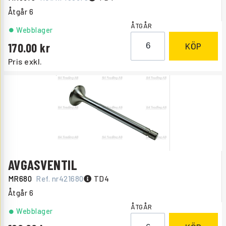
Åtgår
6
ÅTGÅR
Webblager
170.00
KÖP
Pris exkl.
AVGASVENTIL
MR680
Ref. nr
421680
TD4
Åtgår
6
ÅTGÅR
Webblager