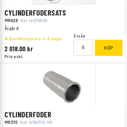
CYLINDERFODERSATS
MR628
Ref. nr
275628
Åtgår
6
ÅTGÅR
Beställningsvara
, 4-6 dagar
2 018.00
KÖP
Pris exkl.
CYLINDERFODER
MR370
Ref. nr
89370-110