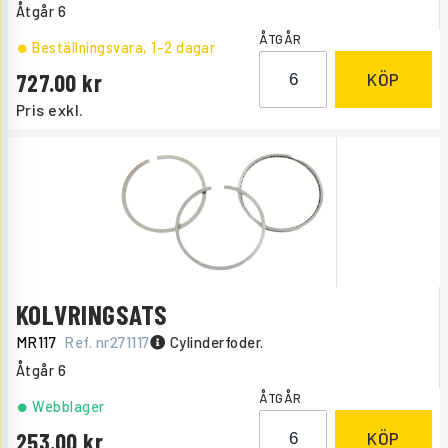
Åtgår
6
ÅTGÅR
Beställningsvara
, 1-2 dagar
727.00
KÖP
Pris exkl.
KOLVRINGSATS
MR117
Ref. nr
271117
Cylinderfoder.
Åtgår
6
ÅTGÅR
Webblager
253.00
KÖP