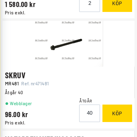
1 580.00
KÖP
Pris exkl.
SKRUV
MR481
Ref. nr
471481
Åtgår
40
ÅTGÅR
Webblager
96.00
KÖP
Pris exkl.