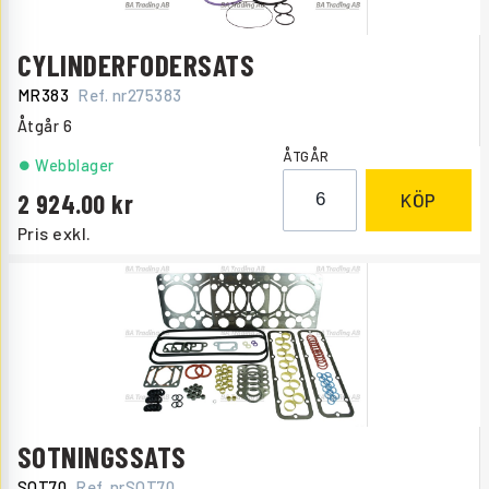
CYLINDERFODERSATS
MR383
Ref. nr
275383
Åtgår
6
ÅTGÅR
Webblager
2 924.00
KÖP
Pris exkl.
SOTNINGSSATS
SOT70
Ref. nr
SOT70