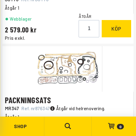
Åtgår
1
ÅTGÅR
Webblager
2 579.00
KÖP
Pris exkl.
PACKNINGSATS
MR347
Ref. nr
876347
Åtgår vid helrenovering.
Åtgår
1
ÅTGÅR
SHOP
0
Beställningsvara
, 1-2 dagar