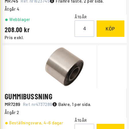
MR745
Ref. nr
1623745
Främre fäste, 2 per sida.
Åtgår
4
ÅTGÅR
Webblager
208.00
KÖP
Pris exkl.
GUMMIBUSSNING
MR7289
Ref. nr
4737289
Bakre, 1 per sida.
Åtgår
2
ÅTGÅR
Beställningsvara
, 4-6 dagar