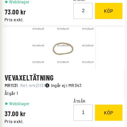
Webblager
73.00
KÖP
Pris exkl.
VEVAXELTÄTNING
MR1131
Ref. nr
421131
Ingår ej i MR347.
Åtgår
1
ÅTGÅR
Webblager
37.00
KÖP
Pris exkl.