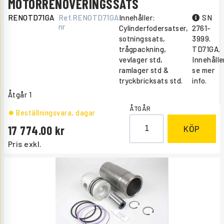
MOTORRENOVERINGSSATS
RENOTD71GA
Ref.
RENOTD71GA
Innehåller:
SN
nr
Cylinderfodersatser,
2761-
sotningssats,
3999.
trågpackning,
TD71GA.
vevlager std,
Innehålle
ramlager std &
se mer
tryckbricksats std.
info.
Åtgår
1
ÅTGÅR
Beställningsvara
, dagar
17 774.00
KÖP
Pris exkl.