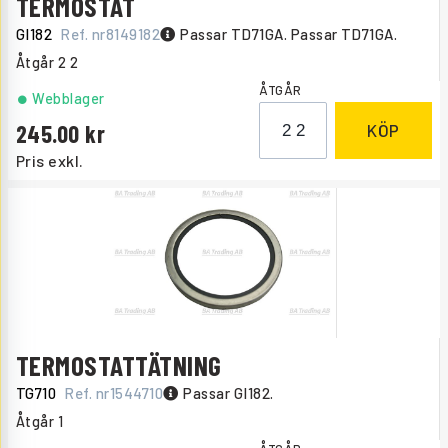
TERMOSTAT
GI182
Ref. nr
8149182
Passar TD71GA. Passar TD71GA.
Åtgår
2 2
ÅTGÅR
Webblager
245.00
KÖP
Pris exkl.
TERMOSTATTÄTNING
TG710
Ref. nr
1544710
Passar GI182.
Åtgår
1