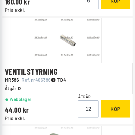
160.00
KÖP
Pris exkl.
VENTILSTYRNING
MR386
Ref. nr
466386
TD4
Åtgår
12
ÅTGÅR
Webblager
44.00
KÖP
Pris exkl.