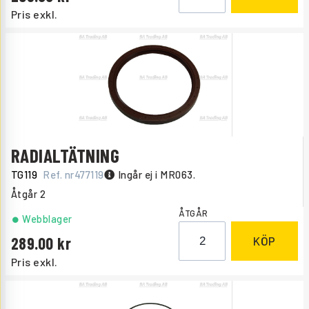
Pris exkl.
RADIALTÄTNING
TG119
Ref. nr
477119
Ingår ej i MR063.
Åtgår
2
ÅTGÅR
Webblager
289.00
KÖP
Pris exkl.