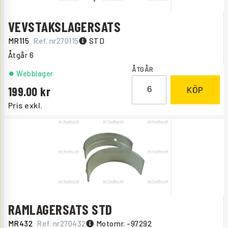
VEVSTAKSLAGERSATS
MR115
Ref. nr
270115
STD
Åtgår
6
ÅTGÅR
Webblager
199.00
KÖP
Pris exkl.
RAMLAGERSATS STD
MR432
Ref. nr
270432
Motornr. -97292