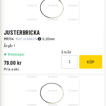
JUSTERBRICKA
MR114
Ref. nr
466114
0,20mm
Åtgår
1
ÅTGÅR
Webblager
79.00
KÖP
Pris exkl.