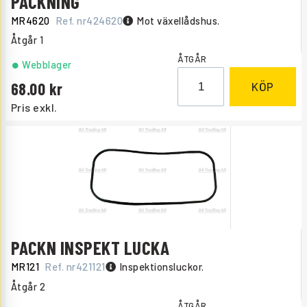
PACKNING
MR4620
Ref. nr
424620
Mot växellådshus.
Åtgår
1
ÅTGÅR
Webblager
68.00
KÖP
Pris exkl.
PACKN INSPEKT LUCKA
MR121
Ref. nr
421121
Inspektionsluckor.
Åtgår
2
ÅTGÅR