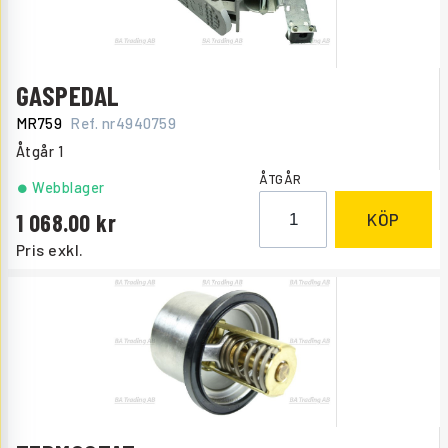
GASPEDAL
MR759
Ref. nr
4940759
Åtgår
1
ÅTGÅR
Webblager
1 068.00
KÖP
Pris exkl.