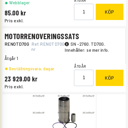
ÅTGÅR
Webblager
85.00
KÖP
Pris exkl.
MOTORRENOVERINGSSATS
RENOTD70G
Ref.
RENOTD70G
SN -2760. TD70G.
nr
Innehåller: se mer info.
Åtgår
1
ÅTGÅR
Beställningsvara
, dagar
23 929.00
KÖP
Pris exkl.