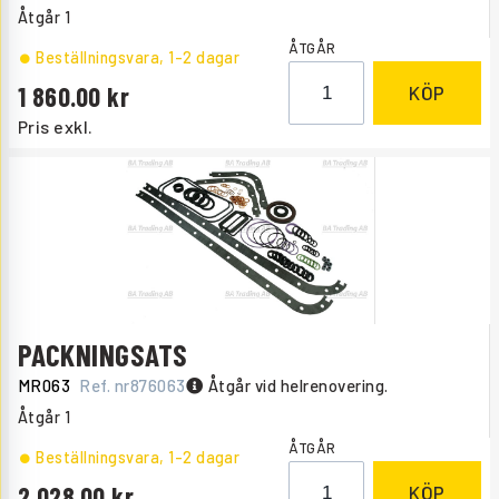
Åtgår
1
ÅTGÅR
Beställningsvara
, 1-2 dagar
1 860.00
KÖP
Pris exkl.
PACKNINGSATS
MR063
Ref. nr
876063
Åtgår vid helrenovering.
Åtgår
1
ÅTGÅR
Beställningsvara
, 1-2 dagar
2 028.00
KÖP