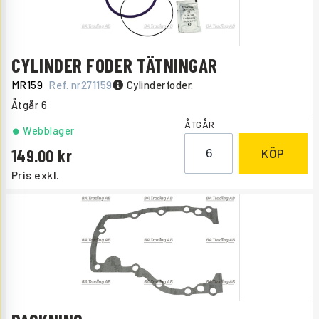
CYLINDER FODER TÄTNINGAR
MR159
Ref. nr
271159
Cylinderfoder.
Åtgår
6
ÅTGÅR
Webblager
149.00
KÖP
Pris exkl.