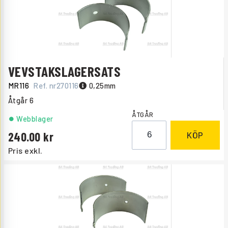
VEVSTAKSLAGERSATS
MR116
Ref. nr
270116
0,25mm
Åtgår
6
ÅTGÅR
Webblager
240.00
KÖP
Pris exkl.