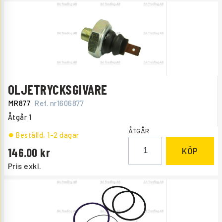
OLJETRYCKSGIVARE
MR877
Ref. nr
1606877
Åtgår
1
ÅTGÅR
Beställd
, 1-2 dagar
146.00
KÖP
Pris exkl.