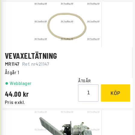
VEVAXELTÄTNING
MR1147
Ref. nr
421147
Åtgår
1
ÅTGÅR
Webblager
44.00
KÖP
Pris exkl.