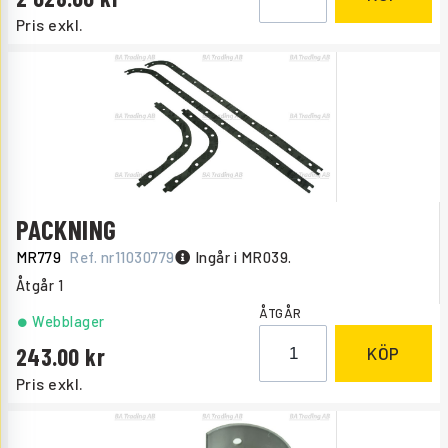
Pris exkl.
PACKNING
MR779
Ref. nr
11030779
Ingår i MR039.
Åtgår
1
ÅTGÅR
Webblager
243.00
KÖP
Pris exkl.