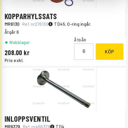
KOPPARHYLSSATS
MR6130
Ref. nr
276130
TD45. O-ring ingår.
Åtgår
6
ÅTGÅR
Webblager
208.00
KÖP
Pris exkl.
INLOPPSVENTIL
MR6379
Ref. nr
466379
TD4