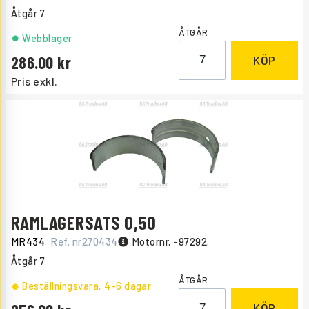
Åtgår
7
ÅTGÅR
Webblager
286.00
KÖP
Pris exkl.
RAMLAGERSATS 0,50
MR434
Ref. nr
270434
Motornr. -97292.
Åtgår
7
ÅTGÅR
Beställningsvara
, 4-6 dagar
KÖP