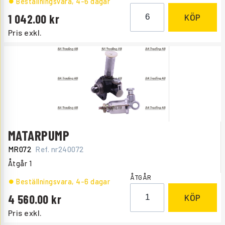
Beställningsvara
, 4-6 dagar
1 042.00
KÖP
Pris exkl.
MATARPUMP
MR072
Ref. nr
240072
Åtgår
1
ÅTGÅR
Beställningsvara
, 4-6 dagar
4 560.00
KÖP
Pris exkl.