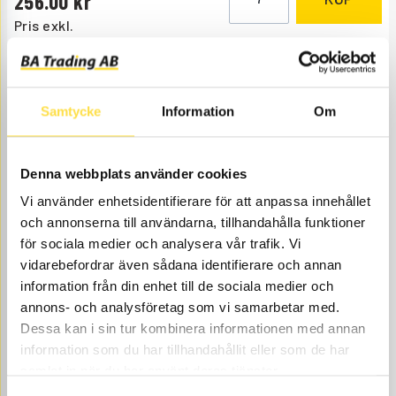
256.00
Pris exkl.
Samtycke
Information
Om
Denna webbplats använder cookies
RAMLAGERSATS 0,25
Vi använder enhetsidentifierare för att anpassa innehållet
och annonserna till användarna, tillhandahålla funktioner
MR433
Ref. nr
270433
Motornr: -97292
för sociala medier och analysera vår trafik. Vi
Åtgår
7
vidarebefordrar även sådana identifierare och annan
ÅTGÅR
information från din enhet till de sociala medier och
Webblager
annons- och analysföretag som vi samarbetar med.
270.00
KÖP
Dessa kan i sin tur kombinera informationen med annan
Pris exkl.
information som du har tillhandahållit eller som de har
samlat in när du har använt deras tjänster.