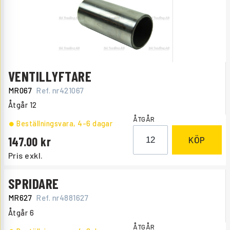
VENTILLYFTARE
MR067
Ref. nr
421067
Åtgår
12
ÅTGÅR
Beställningsvara
, 4-6 dagar
147.00
KÖP
Pris exkl.
SPRIDARE
MR627
Ref. nr
4881627
Åtgår
6
ÅTGÅR